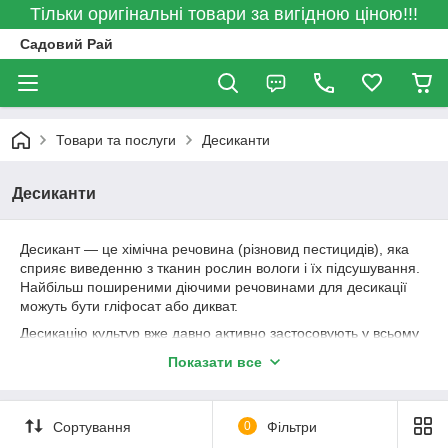
Тільки оригінальні товари за вигідною ціною!!!
Садовий Рай
Товари та послуги
Десиканти
Десиканти
Десикант — це хімічна речовина (різновид пестицидів), яка
сприяє виведенню з тканин рослин вологи і їх підсушування.
Найбільш поширеними діючими речовинами для десикації
можуть бути гліфосат або дикват.
Десикацію культур
вже давно активно застосовують у всьому
світі. В останнє десятиліття агрономи нашої країни все
Показати все
частіше використовують цей обробіток. Витративши багато
сил і коштів на посівну кампанію, добрива і догляд за
рослинами, не хочеться, на стадії дозрівання та збирання,
Сортування
0
Фільтри
втратити весь урожай. Цьому може сприяти такий
непередбачений фактор, як погодні умови. Для того, щоб не