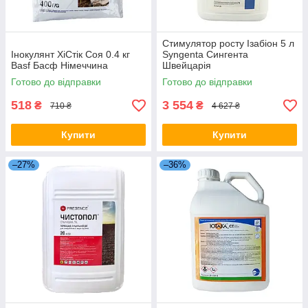
Стимулятор росту Ізабіон 5 л
Інокулянт ХіСтік Соя 0.4 кг
Syngenta Сингента
Basf Басф Німеччина
Швейцарія
Готово до відправки
Готово до відправки
518
3 554
₴
₴
710 ₴
4 627 ₴
Купити
Купити
–27%
–36%