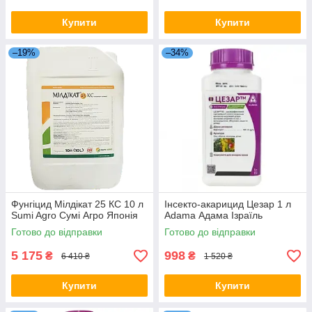
Купити
Купити
–19%
–34%
Фунгіцид Мілдікат 25 КС 10 л
Інсекто-акарицид Цезар 1 л
Sumi Agro Сумі Агро Японія
Adama Адама Ізраїль
Готово до відправки
Готово до відправки
5 175
998
₴
₴
6 410 ₴
1 520 ₴
Купити
Купити