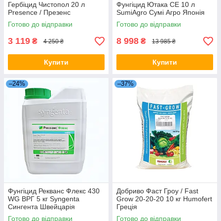
Гербіцид Чистопол 20 л
Фунгіцид Ютака СЕ 10 л
Presence / Презенс
SumiAgro Сумі Агро Японія
Готово до відправки
Готово до відправки
3 119
8 998
₴
₴
4 250 ₴
13 985 ₴
Купити
Купити
–24%
–37%
Фунгіцид Рекванс Флекс 430
Добриво Фаст Гроу / Fast
WG ВРГ 5 кг Syngenta
Grow 20-20-20 10 кг Humofert
Сингента Швейцарія
Греція
Готово до відправки
Готово до відправки