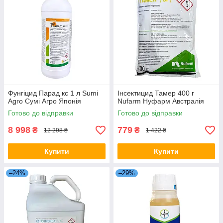
Фунгіцид Парад кс 1 л Sumi
Інсектицид Тамер 400 г
Agro Сумі Агро Японія
Nufarm Нуфарм Австралія
Готово до відправки
Готово до відправки
8 998
779
₴
₴
12 298 ₴
1 422 ₴
Купити
Купити
–24%
–29%