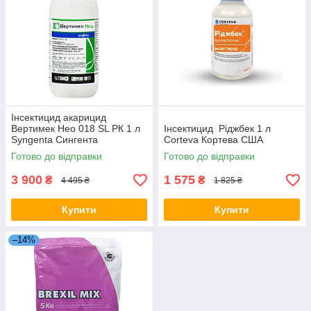
Інсектицид акарицид
Вертимек Нео 018 SL РК 1 л
Інсектицид Ріджбек 1 л
Syngenta Сингента
Corteva Кортева США
Швейцарія
Готово до відправки
Готово до відправки
3 900
1 575
₴
₴
4 495 ₴
1 825 ₴
Купити
Купити
–14%