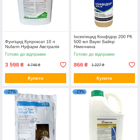
Інсектицид Конфідор 200 РК
Фунгіцид Купроксат 10 л
500 мл Bayer Байєр
Nufarm Нуфарм Австралія
Німеччина
Готово до відправки
Готово до відправки
3 598
866
₴
₴
4 746 ₴
1 227 ₴
Купити
Купити
–27%
–23%