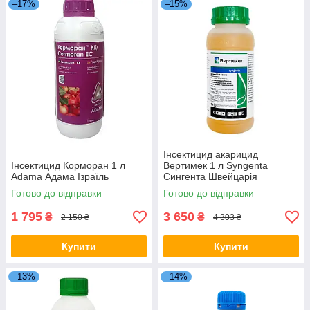
–17%
–15%
Інсектицид акарицид
Інсектицид Корморан 1 л
Вертимек 1 л Syngenta
Аdama Адама Ізраїль
Сингента Швейцарія
Готово до відправки
Готово до відправки
1 795
3 650
₴
₴
2 150 ₴
4 303 ₴
Купити
Купити
–13%
–14%