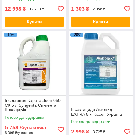
12 998
1 303
₴
₴
17 210 ₴
2 056 ₴
Купити
Купити
–10%
–20%
Інсектицид Карате Зеон 050
СК 5 л Syngenta Сингента
Інсектициди Актоцид
Швейцарія
EXTRA 5 л Кіссон Україна
Готово до відправки
Готово до відправки
5 758
₴/упаковка
2 998
₴
3 725 ₴
6 398 ₴/упаковка