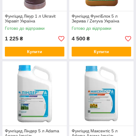
Фунгіцид Лікур 1 л Ukravit
Фунгіцид ФунгіБлок 5 л
Укравіт Україна
Зерива / Zeryva Україна
Готово до відправки
Готово до відправки
1 225
4 500
₴
₴
Купити
Купити
Фунгіцид Ліндер 5 л Adama
Фунгіцид Максентіс 5 л
Адама Ізраїль
Adama Адама Ізраїль