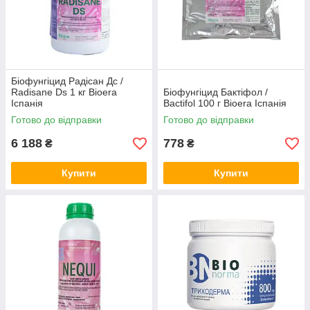
Біофунгіцид Радісан Дс /
Radisane Ds 1 кг Bioera
Біофунгіцид Бактіфол /
Іспанія
Bactifol 100 г Bioera Іспанія
Готово до відправки
Готово до відправки
6 188
778
₴
₴
Купити
Купити