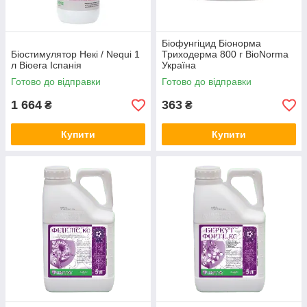
Біофунгіцид Біонорма
Біостимулятор Некі / Nequi 1
Триходерма 800 г BioNorma
л Bioera Іспанія
Україна
Готово до відправки
Готово до відправки
1 664
363
₴
₴
Купити
Купити