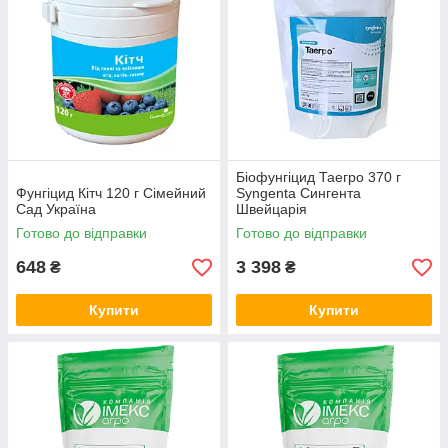
Біофунгіцид Таегро 370 г
Фунгіцид Кітч 120 г Сімейний
Syngenta Сингента
Сад Україна
Швейцарія
Готово до відправки
Готово до відправки
648
3 398
₴
₴
Купити
Купити