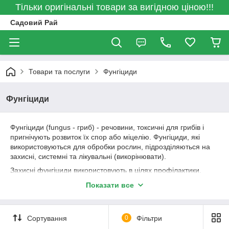
Тільки оригінальні товари за вигідною ціною!!!
Садовий Рай
Товари та послуги
Фунгіциди
Фунгіциди
Фунгіциди (fungus - гриб) - речовини, токсичні для грибів і
пригнічують розвиток їх спор або міцелію. Фунгіциди, які
використовуються для обробки рослин, підрозділяються на
захисні, системні та лікувальні (викорінювати).
Захисні фунгіциди використовують в цілях профілактики,
лікувальними фунгіцидами називають речовини, обробка
Показати все
якими після проникнення патогена пригнічує розвиток
симптомів захворювання у рослин. Системні фунгіциди - це
речовини, здатні пересуватися по судинній системі рослин і
Сортування
0
Фільтри
захищати новий приріст, що з'явився після обробки, тоді як
контактні захищають тільки ті частини рослини, на які вони