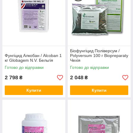
Біофунгіцид Поліверсум /
Фунгіцид Алкобан / Alcoban 1
Polyversum 100 г Biopreparaty
кг Globagem N.V. Бельгія
Чехія
Готово до відправки
Готово до відправки
2 798
2 048
₴
₴
Купити
Купити