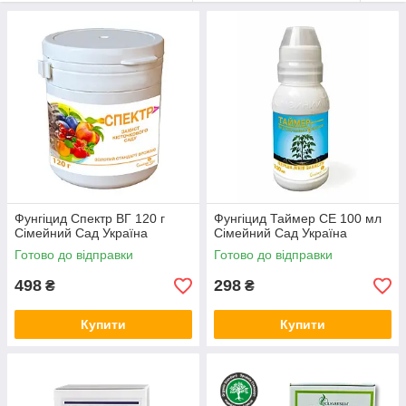
наносяться. Системні фунгіциди в багатьох випадках мають
захисну та лікувальну дію, тоді як контактні - захисним.
Системні фунгіциди швидко поглинаються рослиною, і тому
їх ефективність в меншій мірі, ніж контактних, залежить від
опадів. Велика кількість патогенів є збудниками хвороб
рослин. Відповідно, для вирішення всього комплексу
проблем захисту рослин від хвороб, зокрема, для зведення
до мінімуму можливості виникнення резистентності, потрібен
великий спектр фунгіцидів і їх комбінацій, які застосовуються
як послідовно, так і в чергуванні. Основною сферою
застосування фунгіцидів в світі є захист плодових, овочевих,
зернових культур і рису.
Фунгіцид Спектр ВГ 120 г
Фунгіцид Таймер СЕ 100 мл
Сімейний Сад Україна
Сімейний Сад Україна
Готово до відправки
Готово до відправки
498
298
₴
₴
Купити
Купити