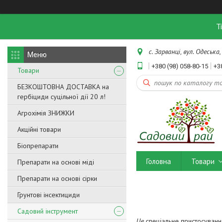
Т
с. Зарванці, вул. Одеська,
+380 (98) 058-80-15
+3
Товари
БЕЗКОШТОВНА ДОСТАВКА на
гербіциди суцільної дії 20 л!
Агрохімія ЗНИЖКИ
Акційні товари
Біопрепарати
Головна
Товари
Препарати на основі міді
Препарати на основі сірки
Грунтові інсектициди
Садовий інструмент
Це
спеціальне пристосування