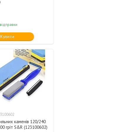
а
 відправки
Купити
3100602
ильних каменів 120/240
00 гріт S&R (123100602)