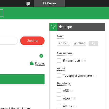
Кошик
Фільтри
Ціна
Знайти
Наявність
В наявності
38
Кошик
Акція
Товари зі знижками
1
Виробник
ARS
3
Alpen
1
Altuna
1
сокир і безлічі інших