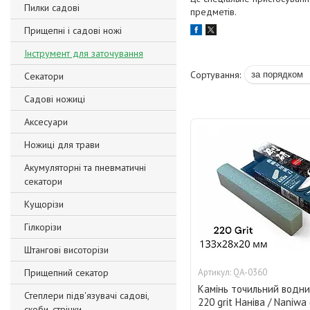
Пилки садові
предметів.
Прищепні і садові ножі
Інструмент для заточування
Секатори
Садові ножиці
Аксесуари
Ножиці для трави
Акумуляторні та пневматичні
секатори
Кущорізи
Гілкорізи
Штангові висоторізи
Прищепний секатор
QA-0360
Камінь точильний водн
Степлери підв'язувачі садові,
220 grit Наніва / Naniwa
скоби, стрічки