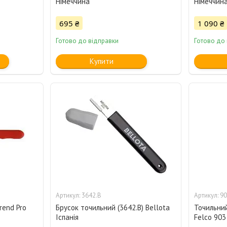
Німеччина
Німеччин
695 ₴
1 090 ₴
Готово до відправки
Готово до
Купити
3642.B
90
rend Pro
Брусок точильний (3642.B) Bellota
Точильний
Іспанія
Felco 903