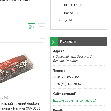
BELLOTA
1
Bahco
3
Ще 14
Контакти
с. Зарванці, вул. Одеська, 2,
Вінниця, Україна
+380 (98) 058-80-15
+380 (50) 479-68-57
-0361
https://sadovij-raj.com.ua/ua/
очильний водний Gouken
 Наніва / Naniwa (QA-0361)