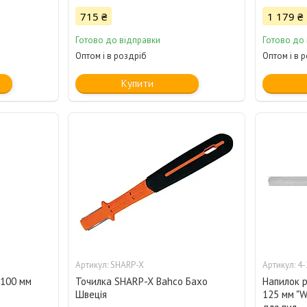
715 ₴
1 179 ₴
Готово до відправки
Готово до
Оптом і в роздріб
Оптом і в 
Купити
SHARP-X
4-
 100 мм
Точилка SHARP-X Bahco Бахо
Напилок 
2
Швеція
125 мм "