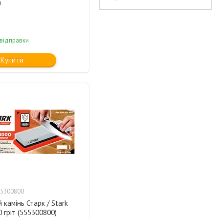
а
 відправки
Купити
5300800
 камінь Старк / Stark
 гріт (555300800)