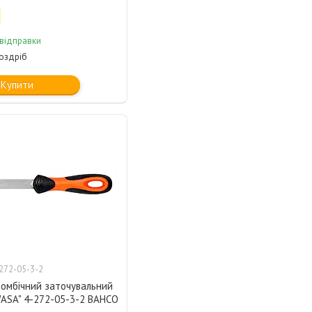
 відправки
роздріб
Купити
272-05-3-2
ромбічний заточувальний
WASA" 4-272-05-3-2 BAHCO