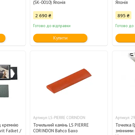
(SK-0010) Японія
Японія
2 690 ₴
895 ₴
Готово до відправки
Готово до
Купити
LS-PIERRE CORINDON
29
д кремнію
Точильний камінь LS PIERRE
Точилка Г
it Falket /
CORINDON Bahco Бахо
змінними