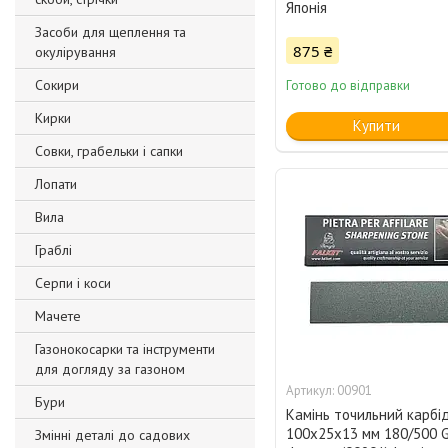
Японія
Засоби для щеплення та
875 ₴
окулірування
Сокири
Готово до відправки
Кирки
Купити
Совки, грабельки і сапки
Лопати
Вила
Граблі
Серпи і коси
Мачете
Газонокосарки та інструменти
для догляду за газоном
00901
Бури
Камінь точильний карбі
100х25х13 мм 180/500 Gr
Змінні деталі до садових