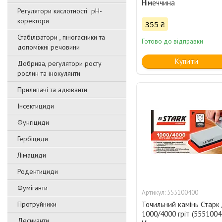
Німеччина
Регулятори кислотності pН-
коректори
355 ₴
Стабілізатори , піногасники та
Готово до відправки
допоміжні речовини
Купити
Добрива, регулятори росту
рослин та інокулянти
Прилипачі та адюванти
Інсектициди
Фунгіциди
Гербіциди
Лімациди
Родентициди
Фуміганти
555100400
Протруйники
Точильний камінь Старк 
1000/4000 гріт (5551004
Десиканти