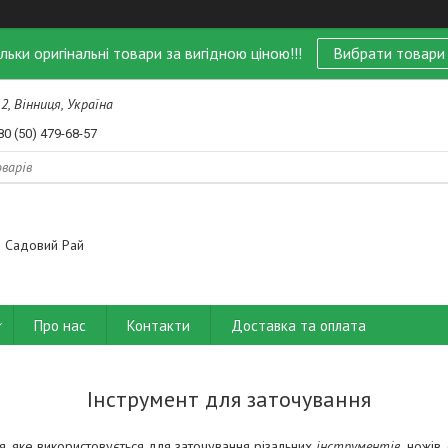
ільки оригінальні товари за вигідною ціною!!!
Вибрати товари
 2, Вінниця, Україна
80 (50) 479-68-57
Садовий Рай
Про нас
Контакти
Доставка та оплата
Інструмент для заточування
, яке використовується для заточування різальних
інструментів,
ножів, 