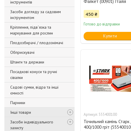
Фалкет (00901) Італія
інструментів
Засоби догляду за садовим
450 ₴
інструментом
Готово до відправки
Кріплення, підв`язка та
маркування для рослин
Купити
Плодозбирачі / плодознімачі
Обприскувачі
Штанги та держаки
Посадкові конуси та ручні
сівалки
Садові сумки, відра та інші
ємності
Парники
Інші товари
555400100
Точильний камінь Старк 
Засоби індивідуального
400/1000 гріт (55540010
захисту