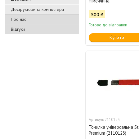
Німеччина
Деструктори та компостери
300 ₴
Про нас
Готово до відправки
Відгуки
Купити
2110123
Точилка універсальна St
Premium (2110123)