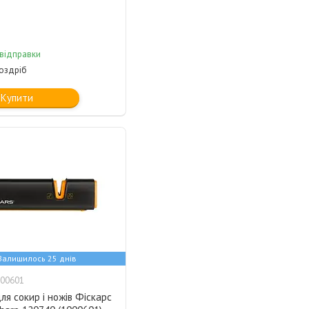
 відправки
роздріб
Купити
Залишилось 25 днів
00601
ля сокир і ножів Фіскарс