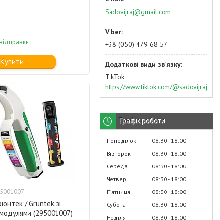
Sadovijraj@gmail.com
 відправки
+38 (050) 479 68 57
Купити
TikTok
https://www.tiktok.com/@sadovijraj
Графік роботи
Понеділок
08:30
18:00
Вівторок
08:30
18:00
Середа
08:30
18:00
Четвер
08:30
18:00
5001007
Пʼятниця
08:30
18:00
рюнтек / Gruntek зі
Субота
08:30
18:00
 модулями (295001007)
Неділя
08:30
18:00