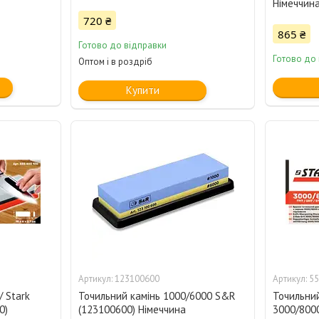
Німеччин
720 ₴
865 ₴
Готово до відправки
Готово до
Оптом і в роздріб
Купити
123100600
55
/ Stark
Точильний камінь 1000/6000 S&R
Точильний
0)
(123100600) Німеччина
3000/8000