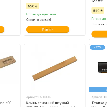
для пил
650 ₴
540 ₴
Готово до відправки
Готово до
Оптом і в роздріб
Оптом і в 
Купити
–27%
FAL00902
10
une 400
Камінь точильний штучний
Точилка д