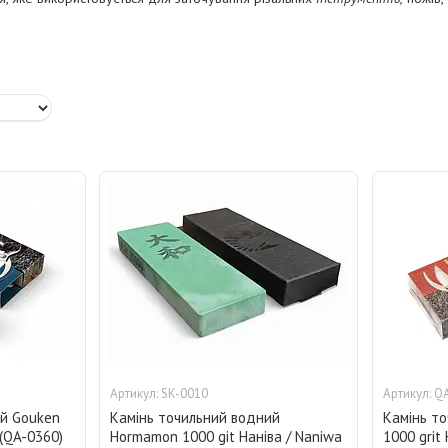
SK-0010
QA
ий Gouken
Камінь точильний водний
Камінь т
 (QA-0360)
Hormamon 1000 git Наніва / Naniwa
1000 grit