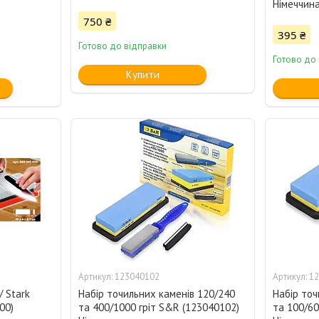
Німеччин
750 ₴
395 ₴
Готово до відправки
Готово до
Купити
123040102
12
/ Stark
Набір точильних каменів 120/240
Набір точ
00)
та 400/1000 гріт S&R (123040102)
та 100/60