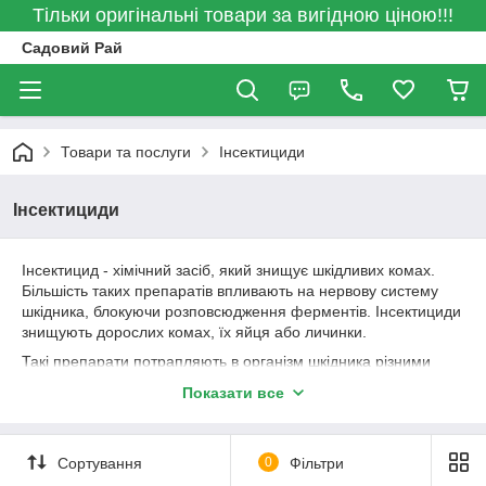
Тільки оригінальні товари за вигідною ціною!!!
Садовий Рай
Товари та послуги
Інсектициди
Інсектициди
Інсектицид - хімічний засіб, який знищує шкідливих комах.
Більшість таких препаратів впливають на нервову систему
шкідника, блокуючи розповсюдження ферментів. Інсектициди
знищують дорослих комах, їх яйця або личинки.
Такі препарати потрапляють в організм шкідника різними
способами. Деякі проникають через органи травлення, інші -
Показати все
через дихальну систему. Контактний інсектицид абсорбується
як тільки шкідник стосується обробленої препаратом поверхні
вусами, кутикулою, хоботком або лапами. Спочатку діюча
Сортування
0
Фільтри
речовина всмоктується в тканини рослин, а після контакту
комах з культурою, впливає на його подальше