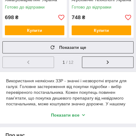
Готово до відправки
Готово до відправки
698
748
₴
₴
Купити
Купити
Показати ще
1
/ 12
Використання неякісних ЗЗР - значні і незворотні втрати для
галузі. Головне застереження від покупки підробки - вибір
перевіреного постачальника. Кожен покупець повинен
пам'ятати, що покупка дешевого препарату від невідомого
постачальника, може коштувати значно дорожче. У нашому
каталозі представлені тільки ті інсектициди (ціна в Україні -
Показати все
одна з найбільш вигідних), ефективність яких перевірена і
підтверджена на українських полях протягом багатьох
сезонів, і про які відомо кожному аграрію.
Про нас
Наші менеджери допоможуть вам підібрати ефективні