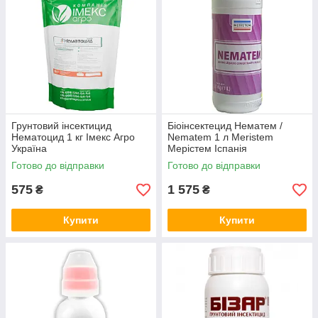
Грунтовий інсектицид
Біоінсектецид Нематем /
Нематоцид 1 кг Імекс Агро
Nematem 1 л Meristem
Україна
Мерістем Іспанія
Готово до відправки
Готово до відправки
575
1 575
₴
₴
Купити
Купити