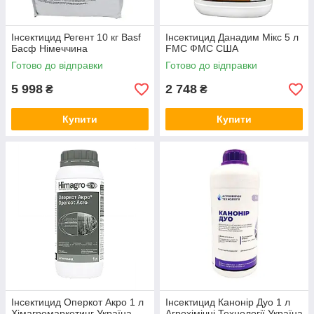
Інсектицид Регент 10 кг Basf
Інсектицид Данадим Мікс 5 л
Басф Німеччина
FMC ФМС США
Готово до відправки
Готово до відправки
5 998
2 748
₴
₴
Купити
Купити
Інсектицид Оперкот Акро 1 л
Інсектицид Канонір Дуо 1 л
Хімагромаркетинг Україна
Агрохімічні Технології Україна