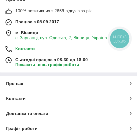
комплексні системи захисту рослин. І у нас є кращі рішення
для вашого бізнесу. Вже зараз ви можете купити інсектициди,
100% позитивних з 2659 відгуків за рік
які захищають різні культури.
Працює з 05.09.2017
Якщо у вас виникли питання - телефонуйте нам за номерами
телефону, які вказані в шапці сайту або пишіть на ел. пошту.
м. Вінниця
КНОПКА
с. Зарванці, вул. Одеська, 2, Вінниця, Україна
ЗВ'ЯЗКУ
Контакти
Сьогодні працює з 08:30 до 18:00
Показати весь графік роботи
Про нас
Контакти
Доставка та оплата
Графік роботи