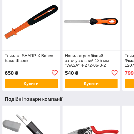
Точилка SHARP-X Bahco
Напилок ромбічний
Точи
Бахо Швеція
заточувальний 125 мм
Фіск
"WASA" 4-272-05-3-2
1207
BAHCO для пил
Фінл
650
540
799
₴
₴
Купити
Купити
Подібні товари компанії