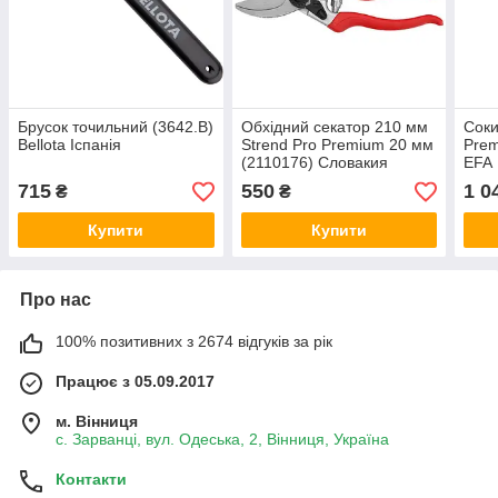
Брусок точильний (3642.B)
Обхідний секатор 210 мм
Соки
Bellota Іспанія
Strend Pro Premium 20 мм
Prem
(2110176) Словакия
EFA 
г ру
715
550
1 0
₴
₴
Слов
Купити
Купити
Про нас
100% позитивних з 2674 відгуків за рік
Працює з 05.09.2017
м. Вінниця
с. Зарванці, вул. Одеська, 2, Вінниця, Україна
Контакти