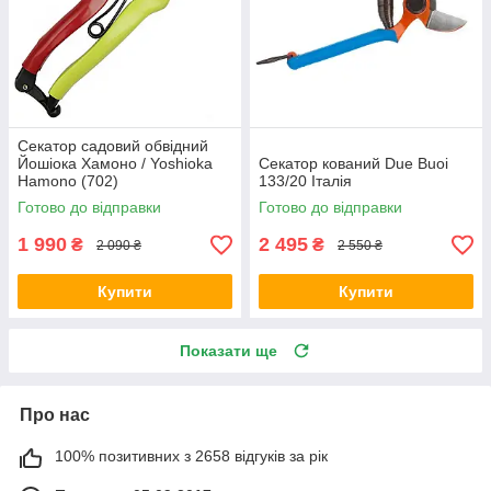
Секатор садовий обвідний
Йошіока Хамоно / Yoshioka
Секатор кований Due Buoi
Hamono (702)
133/20 Італія
Готово до відправки
Готово до відправки
1 990
2 495
₴
₴
2 090 ₴
2 550 ₴
Купити
Купити
Показати ще
Про нас
100% позитивних з 2658 відгуків за рік