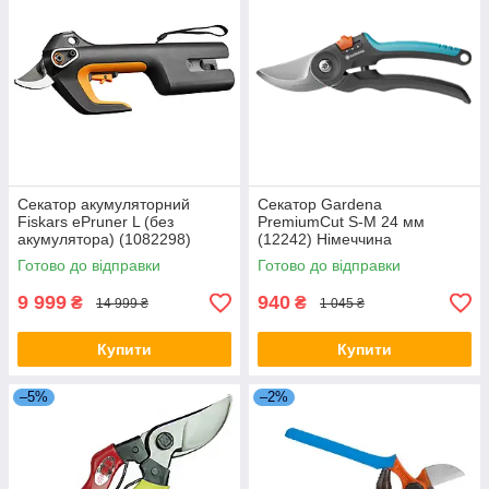
Секатор акумуляторний
Секатор Gardena
Fiskars ePruner L (без
PremiumCut S-M 24 мм
акумулятора) (1082298)
(12242) Німеччина
Фінляндія
Готово до відправки
Готово до відправки
9 999
940
₴
₴
14 999 ₴
1 045 ₴
Купити
Купити
–5%
–2%