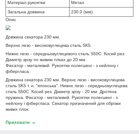
Матеріал рукоятки
Метал
Загальна довжина
230.0 (мм)
Опис
Довжина секатора 230 мм.
Верхнє лезо - високовуглецева сталь SK5.
Нижнє лезо - середньовуглецевого сталь S50C. Косий рез.
Діаметр зрізу по живим гілках до 20 мм.
Фіксатор - металевий. Рукоятки полегшені - з нейлону і
фібергласа.
Довжина секатора 230 мм. Верхнє лезо - високовуглецева
сталь SK5 т. н. "японська". Нижнє лезо - середньовуглецева
сталь S50C. Косий рез. Діаметр зрізу - 20 мм. Дротяна
пружина. Фіксатор - металевий. Рукоятки полегшені - з
нейлону і фібергласа. Секатор призначений для обрізки
живих гілок.
Приховати