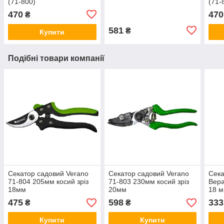
(71-800)
(71-
470
470
₴
581
₴
Купити
Подібні товари компанії
Секатор садовий Verano
Секатор садовий Verano
Сека
71-804 205мм косий зріз
71-803 230мм косий зріз
Вера
18мм
20мм
18 м
475
598
333
₴
₴
Купити
Купити