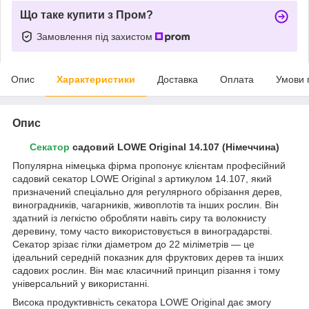
Що таке купити з Пром?
Замовлення під захистом
Опис
Характеристики
Доставка
Оплата
Умови 
Опис
Секатор
садовий LOWE Original 14.107 (Німеччина)
Популярна німецька фірма пропонує клієнтам професійний
садовий секатор LOWE Original з артикулом 14.107, який
призначений спеціально для регулярного обрізання дерев,
виноградників, чагарників, живоплотів та інших рослин. Він
здатний із легкістю обробляти навіть сиру та волокнисту
деревину, тому часто використовується в виноградарстві.
Секатор зрізає гілки діаметром до 22 міліметрів — це
ідеальний середній показник для фруктових дерев та інших
садових рослин. Він має класичний принцип різання і тому
універсальний у використанні.
Висока продуктивність секатора LOWE Original дає змогу