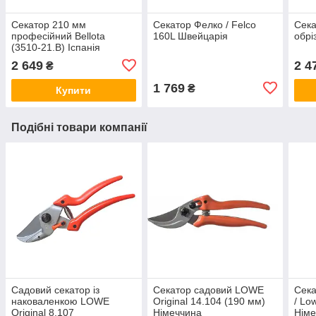
Секатор 210 мм
Секатор Фелко / Felco
Сека
професійний Bellota
160L Швейцарія
обрі
(3510-21.B) Іспанія
2 649
2 4
₴
1 769
₴
Купити
Подібні товари компанії
Садовий секатор із
Секатор садовий LOWE
Сека
наковаленкою LOWE
Original 14.104 (190 мм)
/ Lo
Original 8.107
Німеччина
Німе