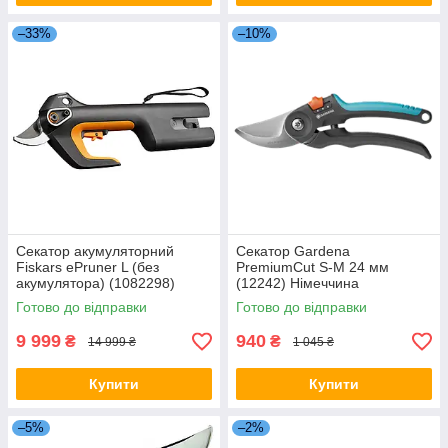
–33%
–10%
Секатор акумуляторний
Секатор Gardena
Fiskars ePruner L (без
PremiumCut S-M 24 мм
акумулятора) (1082298)
(12242) Німеччина
Фінляндія
Готово до відправки
Готово до відправки
9 999
940
₴
₴
14 999 ₴
1 045 ₴
Купити
Купити
–5%
–2%