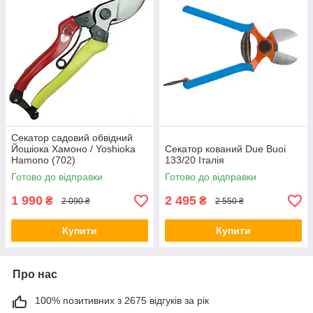
Секатор садовий обвідний
Йошіока Хамоно / Yoshioka
Секатор кований Due Buoi
Hamono (702)
133/20 Італія
Готово до відправки
Готово до відправки
1 990
2 495
₴
₴
2 090 ₴
2 550 ₴
Купити
Купити
Про нас
100% позитивних з 2675 відгуків за рік