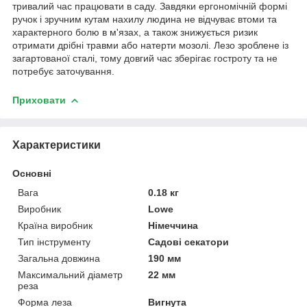
тривалий час працювати в саду. Завдяки ергономічній формі
ручок і зручним кутам нахилу людина не відчуває втоми та
характерного болю в м'язах, а також знижується ризик
отримати дрібні травми або натерти мозолі. Лезо зроблене із
загартованої сталі, тому довгий час зберігає гостроту та не
потребує заточування.
Приховати
Характеристики
Основні
Вага
0.18 кг
Виробник
Lowe
Країна виробник
Німеччина
Тип інструменту
Садові секатори
Загальна довжина
190 мм
Максимальний діаметр
22 мм
реза
Форма леза
Вигнута