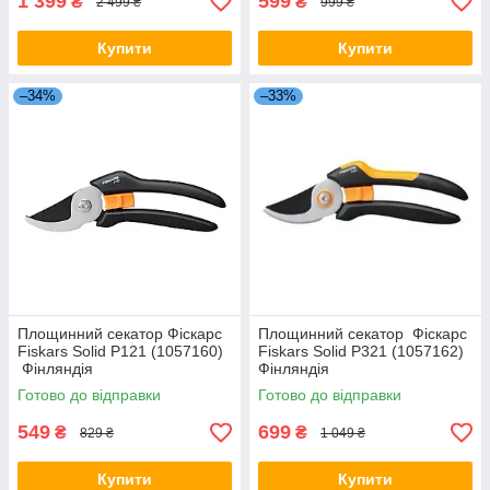
1 399
599
₴
₴
2 499 ₴
999 ₴
Купити
Купити
–34%
–33%
Площинний секатор Фіскарс
Площинний секатор Фіскарс
Fiskars Solid P121 (1057160)
Fiskars Solid P321 (1057162)
Фінляндія
Фінляндія
Готово до відправки
Готово до відправки
549
699
₴
₴
829 ₴
1 049 ₴
Купити
Купити