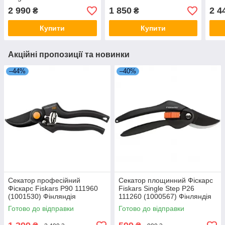
2 990
1 850
2 4
₴
₴
Купити
Купити
Акційні пропозиції та новинки
–44%
–40%
Секатор професійний
Секатор площинний Фіскарс
Фіскарс Fiskars P90 111960
Fiskars Single Step P26
(1001530) Фінляндія
111260 (1000567) Фінляндія
Готово до відправки
Готово до відправки