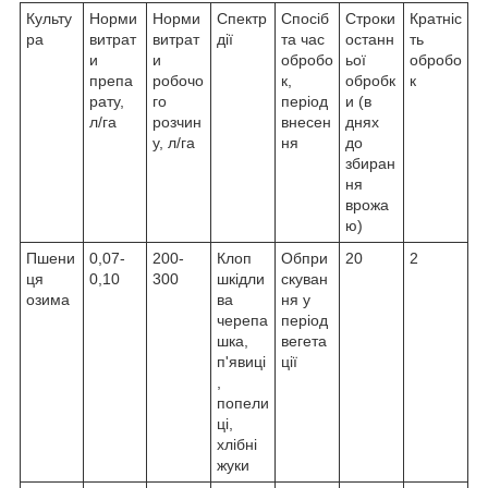
Культу
Норми
Норми
Спектр
Спосіб
Строки
Кратніс
ра
витрат
витрат
дії
та час
останн
ть
и
и
обробо
ьої
обробо
препа
робочо
к,
обробк
к
рату,
го
період
и (в
л/га
розчин
внесен
днях
у, л/га
ня
до
збиран
ня
врожа
ю)
Пшени
0,07-
200-
Клоп
Обпри
20
2
ця
0,10
300
шкідли
скуван
озима
ва
ня у
черепа
період
шка,
вегета
п'явиці
ції
,
попели
ці,
хлібні
жуки