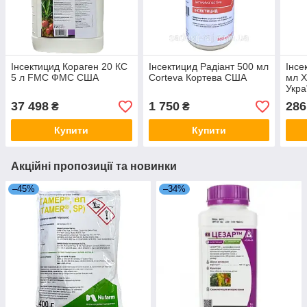
Інсектицид Кораген 20 КС
Інсектицид Радіант 500 мл
Інсе
5 л FMС ФМС США
Corteva Кортева США
мл Х
Укра
37 498
1 750
286
₴
₴
Купити
Купити
Акційні пропозиції та новинки
–45%
–34%