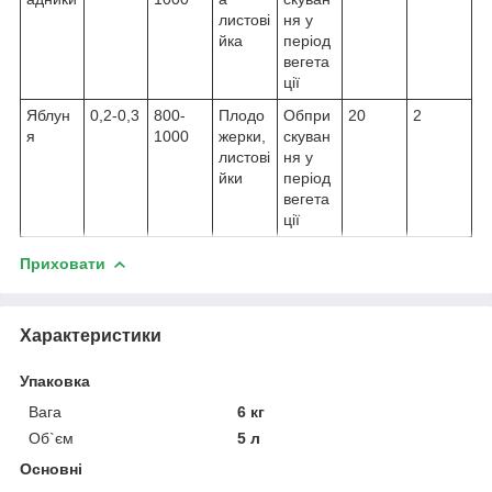
листові
ня у
йка
період
вегета
ції
Яблун
0,2-0,3
800-
Плодо
Обпри
20
2
я
1000
жерки,
скуван
листові
ня у
йки
період
вегета
ції
Приховати
Характеристики
Упаковка
Вага
6 кг
Об`єм
5 л
Основні