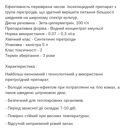
Ефективність перевірена часом. Інсектицидний препарат з
групи піретроїдів, що здатний вирішити питання більшості
шкідників на широкому спектрі культур.
Діюча речовина - Зета-циперметрин, 100 г/л
Препаративна форма - Водний концентрат емульсії
Норма використання - 0,07 – 0,3 л/га
Хімічний клас - Синтетичні піретроїди
Упаковка - каністра 5 л
Клас токсичності - 2
Термін зберігання - 3 роки
Характеристика :
Найбільш економний і технологічний у використанні
піретроїдний препарат;
- Володіє нокдаун-ефектом при потраплянні на тіло комах, а
також швидкою шлунковою дією;
- Безпечний для теплокровних організмів;
- Період захисної дії складає 7-10 діб;
- Помірно стійкий при високих температурах;
- Відсутній неприємний різкий запах.