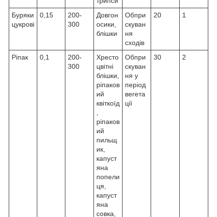
трипси
Буряки
0,15
200-
Довгон
Обпри
20
1
цукрові
300
осики,
скуван
блішки
ня
сходів
Ріпак
0,1
200-
Хресто
Обпри
30
2
300
цвітні
скуван
блішки,
ня у
ріпаков
період
ий
вегета
квіткоїд
ції
,
ріпаков
ий
пильщ
ик,
капуст
яна
попели
ця,
капуст
яна
совка,