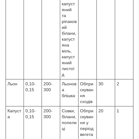
капуст
яний
та
ріпаков
ий
білани,
капуст
яна
міль,
капуст
яний
листої
д
Льон
0,10-
200-
Льонов
Обпри
30
2
0,15
300
а
скуван
блішка
ня
сходів
Капуст
0,10-
200-
Совки,
Обпри
20
1
а
0,15
300
білани,
скуван
попели
ня у
ці
період
вегета