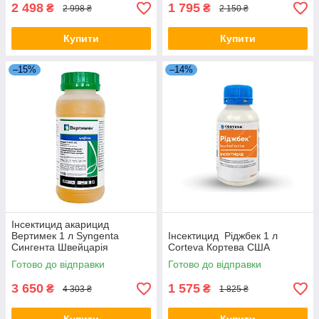
2 498
1 795
₴
₴
2 998 ₴
2 150 ₴
Купити
Купити
–15%
–14%
Інсектицид акарицид
Вертимек 1 л Syngenta
Інсектицид Ріджбек 1 л
Сингента Швейцарія
Corteva Кортева США
Готово до відправки
Готово до відправки
3 650
1 575
₴
₴
4 303 ₴
1 825 ₴