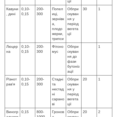
ції
Кавуни
0,10-
200-
Попел
Обпри
30
1
, дині
0,15
300
иці,
скуван
зернівк
ня у
а,
період
плодо
вегета
жерки,
ції
трипси
Люцер
0,10-
200-
Фітоно
Обпри
1
на
0,15
300
мус
скуван
ня до
фази
бутоніз
ації
Різнот
0,10-
200-
Стадні
Обпри
20
1
рав'я
0,15
300
та
скуван
нестад
ня у
ні
період
сарано
вегета
ві
ції
Виногр
0,15
800-
Гронов
Обпри
20
2
адники
1000
а
скуван