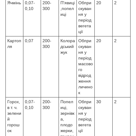
Ячмінь
0,07-
200-
П'явиці
Обпри
20
2
0,10
300
,попел
скуван
иці
ня у
період
вегета
ції
Картоп
0,07
200-
Колора
Обпри
20
2
ля
300
дський
скуван
жук
ня у
період
масово
го
відрод
ження
личино
к
Горох,
0,07-
200-
Попел
Обпри
30
2
в т. ч.
0,10
300
иці,
скуван
зелени
зернівк
ня у
й
а,
період
горош
плодо
вегета
ок
жерки,
ції