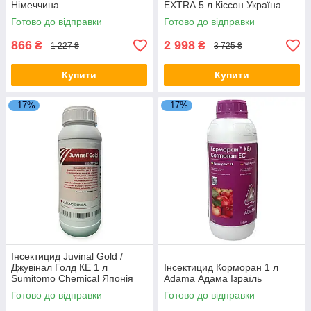
Німеччина
EXTRA 5 л Кіссон Україна
Готово до відправки
Готово до відправки
866
2 998
₴
₴
1 227 ₴
3 725 ₴
Купити
Купити
–17%
–17%
Інсектицид Juvinal Gold /
Джувінал Голд КЕ 1 л
Інсектицид Корморан 1 л
Sumitomo Chemical Японія
Аdama Адама Ізраїль
Готово до відправки
Готово до відправки