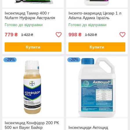
Інсектицид Тамер 400 г
Інсекто-акарицид Цезар 1 л
Nufarm Нуфарм Австралія
Adama Адама Ізраїль
Готово до відправки
Готово до відправки
779
998
₴
₴
1 422 ₴
1 520 ₴
Купити
Купити
–29%
–20%
Інсектицид Конфідор 200 РК
500 мл Bayer Байєр
Інсектициди Актоцид