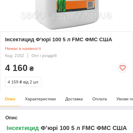
Інсектицид Ф’юрі 100 5 л FMC ФМС США
Немає в наявності
Код: 2152
Опт і роздріб
4 160
₴
4 159 ₴
від 2 шт.
Опис
Характеристики
Доставка
Оплата
Умови п
Опис
Інсектицид
Ф’юрі 100 5 л FMC ФМС США