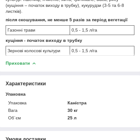
(кущіння – початок виходу в трубку), кукурудзи (3-5 та 6-8
листків).
після скошування, не менше 5 разів за період вегетації
Газонні трави
0,5 - 1,5 л/га
кущіння - початок виходу в трубку
Зернові колосові культури
0,5 - 1,5 л/га
Приховати
Характеристики
Упаковка
Упаковка
Каністра
Вага
30 кг
Об`єм
25 л
Умови доставки