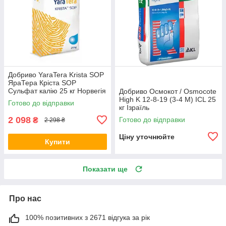
Добриво YaraTera Krista SOP
ЯраТера Кріста SOP
Сульфат калію 25 кг Норвегія
Добриво Осмокот / Osmocote
High K 12-8-19 (3-4 М) ICL 25
Готово до відправки
кг Ізраїль
2 098
Готово до відправки
₴
2 298 ₴
Ціну уточнюйте
Купити
Показати ще
Про нас
100% позитивних з 2671 відгука за рік