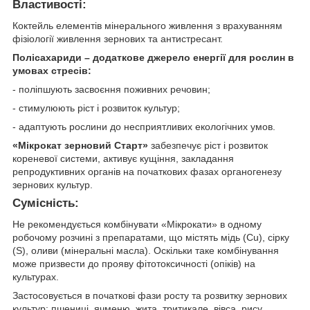
Властивості:
Коктейль елементів мінерального живлення з врахуванням
фізіології живлення зернових та антистресант.
Полісахариди
– додаткове джерело енергії для рослин в
умовах стресів:
- поліпшують засвоєння поживних речовин;
- стимулюють ріст і розвиток культур;
- адаптують рослини до несприятливих екологічних умов.
«Мікрокат зерновий Старт»
забезпечує ріст і розвиток
кореневої системи, активує кущіння, закладання
репродуктивних органів на початкових фазах органогенезу
зернових культур.
Сумісність:
Не рекомендується комбінувати «Мікрокати» в одному
робочому розчині з препаратами, що містять мідь (Сu), сірку
(S), оливи (мінеральні масла). Оскільки таке комбінування
може призвести до прояву фітотоксичності (опіків) на
культурах.
Застосовується в початкові фази росту та розвитку зернових
культур: пшениці, ячменю, жита, тритикале, вівса, рису