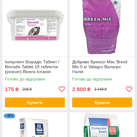
Інокулянт Біорадіс Таблет /
Добриво Брексіл Мікс Brexil
Bioradis Tablet 10 таблеток
Mix 5 кг Valagro Валагро
(розсип) Bioera Іспанія
Італія
Готово до відправки
Готово до відправки
175
2 800
₴
₴
208 ₴
3 248 ₴
Купити
Купити
–9%