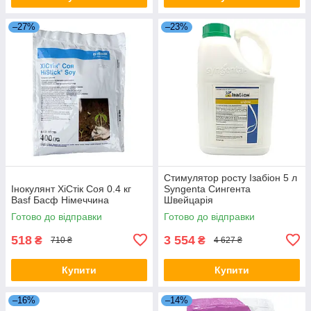
–27%
–23%
Стимулятор росту Ізабіон 5 л
Інокулянт ХіСтік Соя 0.4 кг
Syngenta Сингента
Basf Басф Німеччина
Швейцарія
Готово до відправки
Готово до відправки
518
3 554
₴
₴
710 ₴
4 627 ₴
Купити
Купити
–16%
–14%