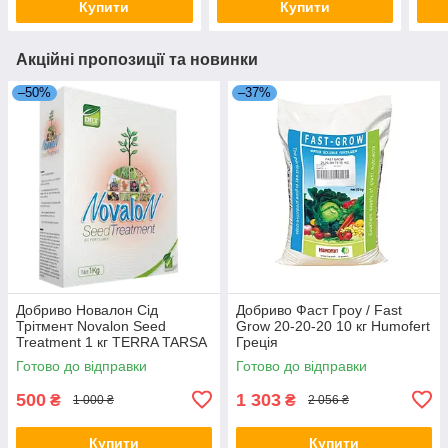
Купити
Купити
Акційні пропозиції та новинки
–50%
–37%
Добриво Новалон Сід
Добриво Фаст Гроу / Fast
Трітмент Novalon Seed
Grow 20-20-20 10 кг Humofert
Treatment 1 кг TERRA TARSA
Греція
Туреччина
Готово до відправки
Готово до відправки
500
1 303
₴
₴
1 000 ₴
2 056 ₴
Купити
Купити