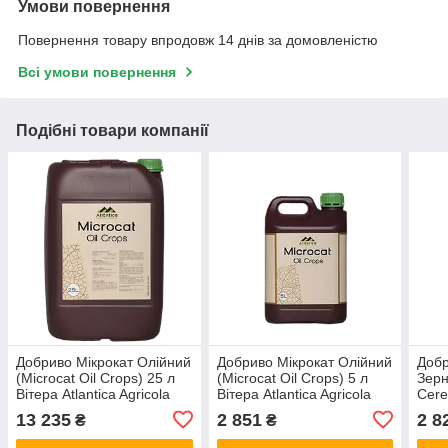
Умови повернення
Повернення товару впродовж 14 днів за домовленістю
Всі умови повернення
Подібні товари компанії
Добриво Мікрокат Олійний
Добриво Мікрокат Олійний
Добр
(Microcat Oil Crops) 25 л
(Microcat Oil Crops) 5 л
Зерн
Вітера Atlantica Agricola
Вітера Atlantica Agricola
Cere
Іспанія
Іспанія
Atlan
13 235
2 851
2 8
₴
₴