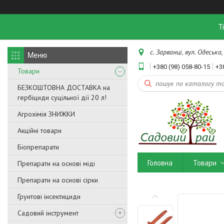
Т
с. Зарванці, вул. Одеська,
+380 (98) 058-80-15
+3
Товари
БЕЗКОШТОВНА ДОСТАВКА на
гербіциди суцільної дії 20 л!
Агрохімія ЗНИЖКИ
Акційні товари
Біопрепарати
Головна
Товари
Препарати на основі міді
Препарати на основі сірки
Грунтові інсектициди
Садовий інструмент