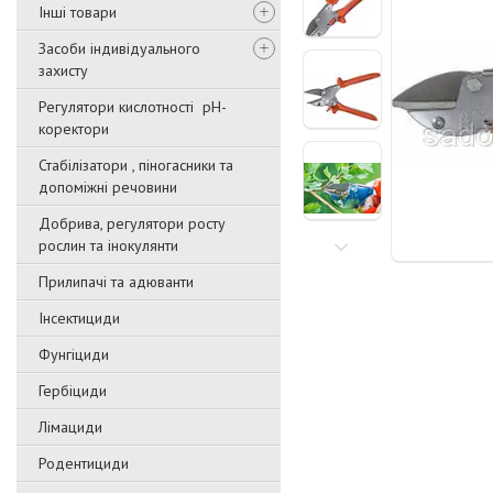
Інші товари
Засоби індивідуального
захисту
Регулятори кислотності pН-
коректори
Стабілізатори , піногасники та
допоміжні речовини
Добрива, регулятори росту
рослин та інокулянти
Прилипачі та адюванти
Інсектициди
Фунгіциди
Гербіциди
Лімациди
Родентициди