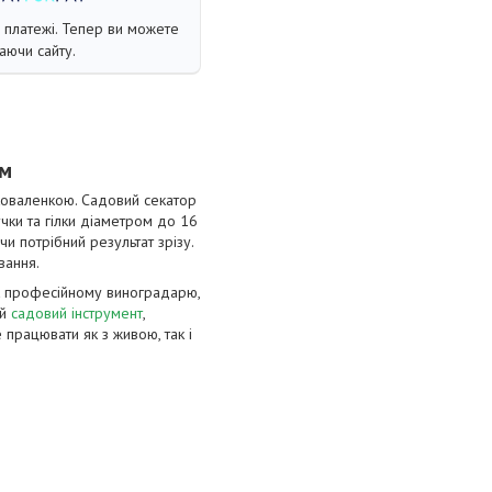
і платежі. Тепер ви можете
аючи сайту.
м
аковаленкою. Садовий секатор
чки та гілки діаметром до 16
 потрібний результат зрізу.
вання.
як професійному виноградарю,
ий
садовий інструмент
,
 працювати як з живою, так і