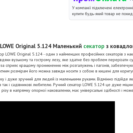
У компанії підключені електронн
купити будь-який товар не покид
LOWE Original 5.124 Маленький
секатор
з ковадло
ор LOWE Original 5.124 - один з найменших професійних секаторів з н
вдяки вузькому та гострому лезу, яке здатне без проблем перерізати су
за сприяє кращому проникненню між розгалужень і пагонів, забезпечуючи
актним розмірам його можна завжди носити з собою в кишені для коригу
ку і дуже зручний для людей із маленькими руками. Відмінно підійде 
 так і садівникові любителю. Ручний секатор LOWE 5.124 це дуже міцн
різу в напрямку опорної наковаленки, має універсальні здібності і може