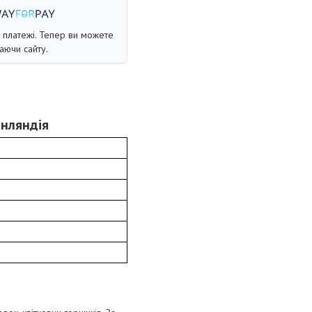
і платежі. Тепер ви можете
аючи сайту.
інляндія