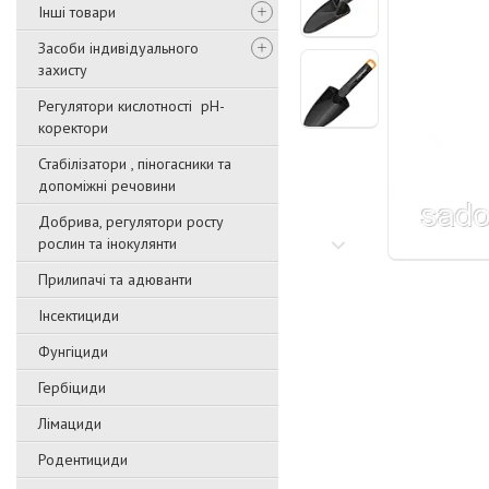
Інші товари
Засоби індивідуального
захисту
Регулятори кислотності pН-
коректори
Стабілізатори , піногасники та
допоміжні речовини
Добрива, регулятори росту
рослин та інокулянти
Прилипачі та адюванти
Інсектициди
Фунгіциди
Гербіциди
Лімациди
Родентициди