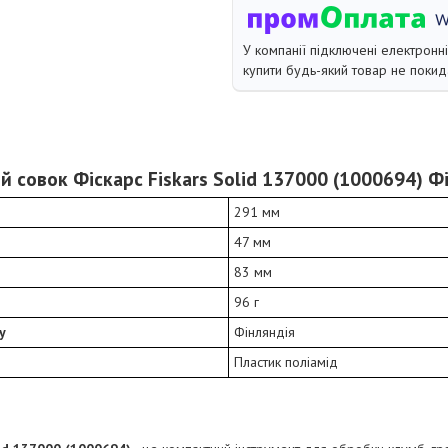
У компанії підключені електронн
купити будь-який товар не покид
й совок Фіскарс Fiskars Solid 137000 (1000694) Ф
291 мм
47 мм
83 мм
96 г
у
Фінляндія
Пластик поліамід