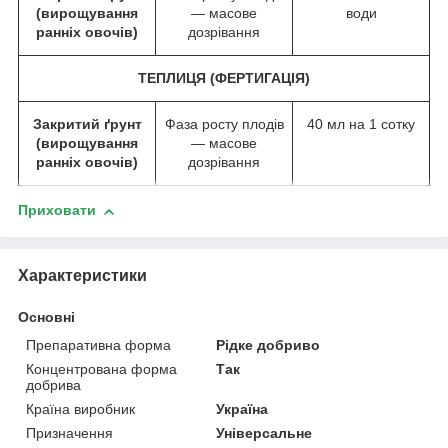
(вирощування
— масове
води
ранніх овочів)
дозрівання
ТЕПЛИЦЯ (ФЕРТИГАЦІЯ)
Закритий ґрунт
Фаза росту плодів
40 мл на 1 сотку
(вирощування
— масове
ранніх овочів)
дозрівання
Приховати
Характеристики
Основні
Препаративна форма
Рідке добриво
Концентрована форма
Так
добрива
Країна виробник
Україна
Призначення
Універсальне