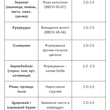
Зернові
Фаза колосіння
2,0-2,5
(пшениця, ячмінь,
(ВВСН 60-87)
жито, овес,
гречка)
Кукурудза
Викидання волоті
1,5-2,0
(ВВСН 48-56)
Соняшник
Формування
2,0-2,5
зірочки-початок
цвітіння
Зернобобові
Формування –
2,0 -2,5
(горох, соя, нут,
налив бобів
сочевиця)
Ріпак, гірчиця,
Наростання
2,0-2,5
льон
стручків
Цукровий і
Змикання листя в
2,0-2,5
кормовий буряк
міжряддях