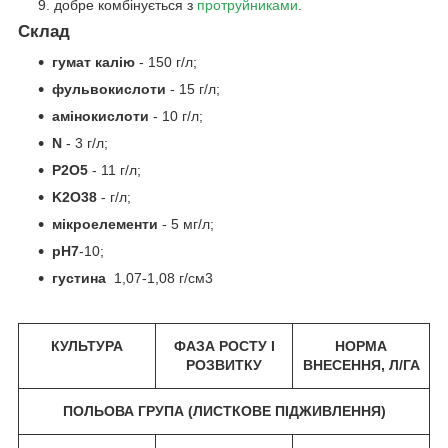
добре комбінується з
протруйниками
.
Склад
гумат калію
- 150 г/л;
фульвокислоти
- 15 г/л;
амінокислоти
- 10 г/л;
N
- 3 г/л;
P
2
O
5
- 11 г/л;
K
2
O38
- г/л;
мікроелементи
- 5 мг/л;
p
H7
-10;
густина
1,07-1,08 г/см
3
КУЛЬТУРА
ФАЗА РОСТУ І
НОРМА
РОЗВИТКУ
ВНЕСЕННЯ, Л/ГА
ПОЛЬОВА ГРУПА (ЛИСТКОВЕ ПІДЖИВЛЕННЯ)