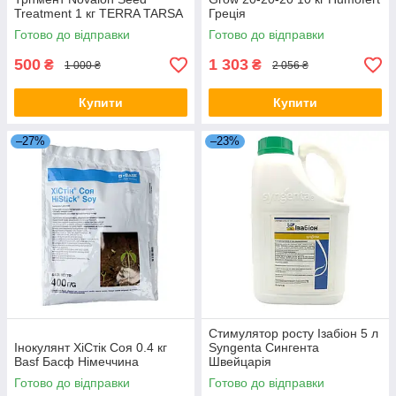
Treatment 1 кг TERRA TARSA
Греція
Туреччина
Готово до відправки
Готово до відправки
500
1 303
₴
₴
1 000 ₴
2 056 ₴
Купити
Купити
–27%
–23%
Стимулятор росту Ізабіон 5 л
Інокулянт ХіСтік Соя 0.4 кг
Syngenta Сингента
Basf Басф Німеччина
Швейцарія
Готово до відправки
Готово до відправки