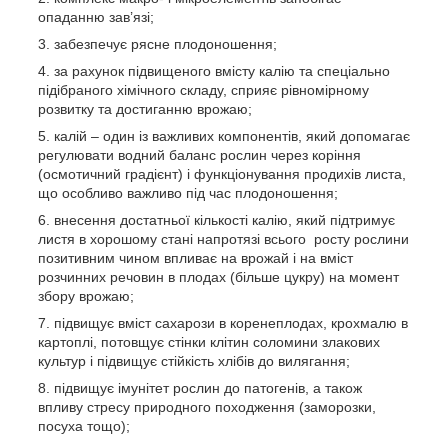
опаданню зав’язі;
забезпечує рясне плодоношення;
за рахунок підвищеного вмісту калію та спеціально
підібраного хімічного складу, сприяє рівномірному
розвитку та достиганню врожаю;
калій – один із важливих компонентів, який допомагає
регулювати водний баланс рослин через коріння
(осмотичний градієнт) і функціонування продихів листа,
що особливо важливо під час плодоношення;
внесення достатньої кількості калію, який підтримує
листя в хорошому стані напротязі всього росту рослини
позитивним чином впливає на врожай і на вміст
розчинних речовин в плодах (більше цукру) на момент
збору врожаю;
підвищує вміст сахарози в коренеплодах, крохмалю в
картоплі, потовщує стінки клітин соломини злакових
культур і підвищує стійкість хлібів до вилягання;
підвищує імунітет рослин до патогенів, а також
впливу стресу природного походження (заморозки,
посуха тощо);