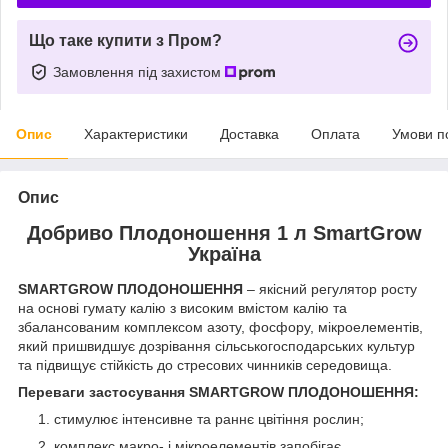
Що таке купити з Пром?
Замовлення під захистом
Опис
Характеристики
Доставка
Оплата
Умови п
Опис
Добриво Плодоношення 1 л SmartGrow
Україна
SMARTGROW ПЛОДОНОШЕННЯ
– якісний регулятор росту
на основі гумату калію з високим вмістом калію та
збалансованим комплексом азоту, фосфору, мікроелементів,
який пришвидшує дозрівання сільськогосподарських культур
та підвищує стійкість до стресових чинників середовища.
Переваги застосування SMARTGROW ПЛОДОНОШЕННЯ:
стимулює інтенсивне та раннє цвітіння рослин;
комплекс макро- і мікроелементів запобігає