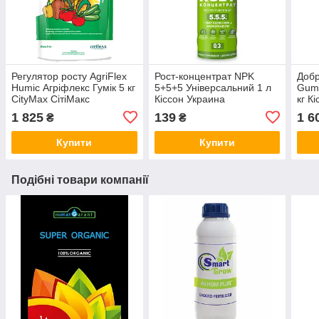
Регулятор росту AgriFlex
Рост-концентрат NPK
Добр
Humic Агріфлекс Гумік 5 кг
5+5+5 Універсальний 1 л
Gumi
CityMax СітіМакс
Кіссон Украина
кг К
1 825
139
1 6
₴
₴
Купити
Купити
Подібні товари компанії