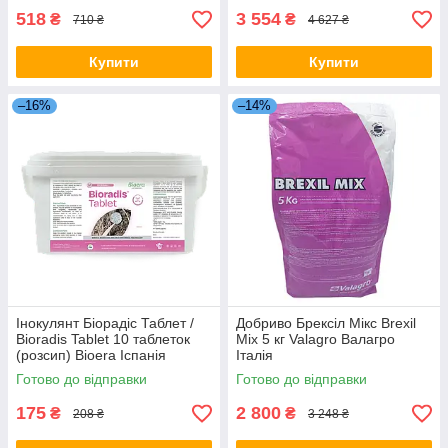
518
3 554
₴
₴
710 ₴
4 627 ₴
Купити
Купити
–16%
–14%
Інокулянт Біорадіс Таблет /
Добриво Брексіл Мікс Brexil
Bioradis Tablet 10 таблеток
Mix 5 кг Valagro Валагро
(розсип) Bioera Іспанія
Італія
Готово до відправки
Готово до відправки
175
2 800
₴
₴
208 ₴
3 248 ₴