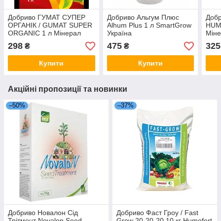
Добриво ГУМАТ СУПЕР
Добриво Альгум Плюс
Добр
ОРГАНІК / GUMAT SUPER
Alhum Plus 1 л SmartGrow
HUMA
ORGANIC 1 л Мінерал
Україна
Міне
Груп Україна
298
475
325
₴
₴
Купити
Купити
Акційні пропозиції та новинки
–50%
–37%
Добриво Новалон Сід
Добриво Фаст Гроу / Fast
Трітмент Novalon Seed
Grow 20-20-20 10 кг Humofert