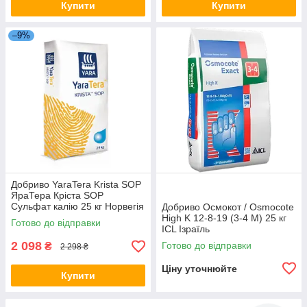
Купити
Купити
–9%
Добриво YaraTera Krista SOP
ЯраТера Кріста SOP
Сульфат калію 25 кг Норвегія
Добриво Осмокот / Osmocote
High K 12-8-19 (3-4 М) 25 кг
Готово до відправки
ICL Ізраїль
2 098
Готово до відправки
₴
2 298 ₴
Ціну уточнюйте
Купити