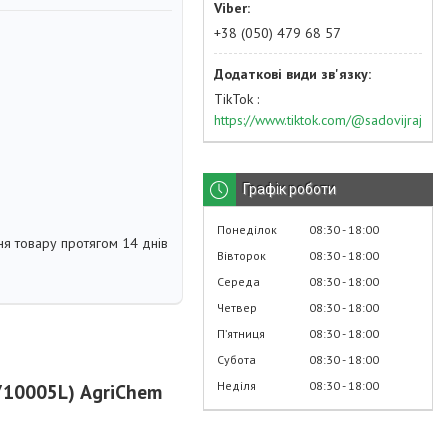
+38 (050) 479 68 57
TikTok
https://www.tiktok.com/@sadovijraj
Графік роботи
Понеділок
08:30
18:00
я товару протягом 14 днів
Вівторок
08:30
18:00
Середа
08:30
18:00
Четвер
08:30
18:00
Пʼятниця
08:30
18:00
Субота
08:30
18:00
Неділя
08:30
18:00
2710005L) AgriChem