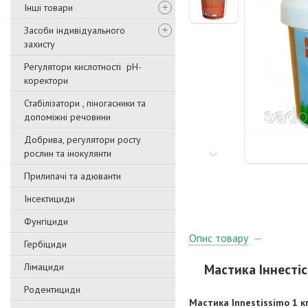
Інші товари
Засоби індивідуального
захисту
Регулятори кислотності pН-
коректори
Стабілізатори , піногасники та
допоміжні речовини
Добрива, регулятори росту
рослин та інокулянти
Прилипачі та адюванти
Інсектициди
Фунгіциди
Опис товару
Гербіциди
Лімациди
Мастика Іннестіс
Родентициди
Мастика Innestissimo 1 к