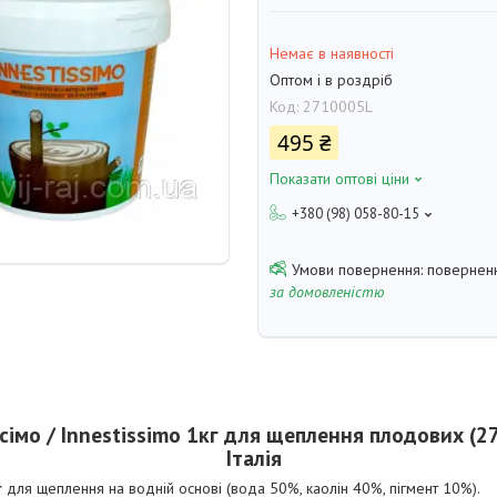
Немає в наявності
Оптом і в роздріб
Код:
2710005L
495 ₴
Показати оптові ціни
+380 (98) 058-80-15
поверненн
за домовленістю
сімо / Innestissimo 1кг для щеплення плодових (
Італія
г
для щеплення на водній основі (вода 50%, каолін 40%, пігмент 10%).