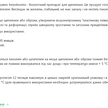
вих Innestissimo - біологічний препарат для щеплення. Це продукт гото
елем. Виглядає як желатин, стабільний, не має запаху і не містить токси
це щеплення або обрізки, утворюючи водонепроникну "пластикову плівку
розії та деформації, сприяє швидкому зростанню та загоєнню прищеплюв
до використання;
00 живців;
вий;
оситься пензлем або шпателем на місце щеплення або обрізки тонким б
ки не повинні виконуватися під час дощу і при температурі нижче + 5 °C
отягом 12 місяців максимум, в щільно закритій оригінальній упаковці і 
0 °C (для правильного використання необхідно дотримуватися даних обм
ння