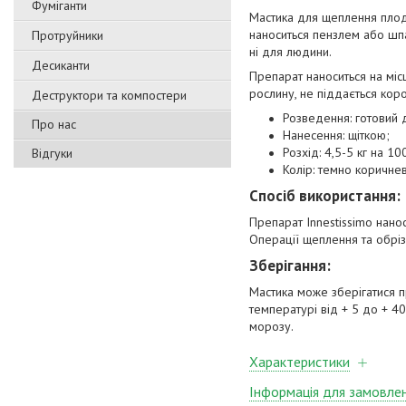
Фуміганти
Мастика для щеплення плодо
наноситься пензлем або шпат
Протруйники
ні для людини.
Десиканти
Препарат наноситься на міс
рослину, не піддається ко
Деструктори та компостери
Розведення: готовий 
Про нас
Нанесення: щіткою;
Розхід: 4,5-5 кг на 10
Відгуки
Колір: темно коричне
Спосіб використання:
Препарат Innestissimo нан
Операції щеплення та обріз
Зберігання:
Мастика може зберігатися пр
температурі від + 5 до + 4
морозу.
Характеристики
Інформація для замовле