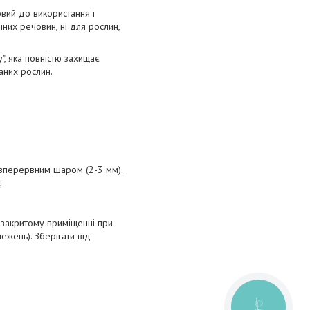
вий до використання і
чних речовин, ні для рослин,
", яка повністю захищає
аних рослин.
езперервним шаром (2-3 мм).
;
в закритому приміщенні при
ежень). Зберігати від
КНОПКА