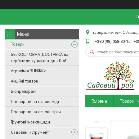
Т
с. Зарванці, вул. Одеська,
+380 (98) 058-80-15
+3
Товари
БЕЗКОШТОВНА ДОСТАВКА на
гербіциди суцільної дії 20 л!
Агрохімія ЗНИЖКИ
Акційні товари
Біопрепарати
Головна
Товари
Препарати на основі міді
Препарати на основі сірки
Грунтові інсектициди
Садовий інструмент