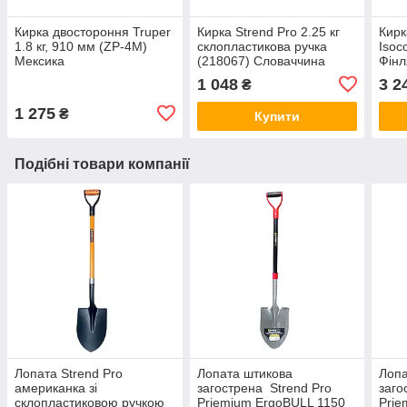
Кирка двостороння Truper
Кирка Strend Pro 2.25 кг
Кирк
1.8 кг, 910 мм (ZP-4M)
склопластикова ручка
Isoc
Мексика
(218067) Словаччина
Фінл
1 048
3 2
₴
1 275
₴
Купити
Подібні товари компанії
Лопата Strend Pro
Лопата штикова
Лопа
американка зі
загострена Strend Pro
заго
склопластиковою ручкою
Priemium ErgoBULL 1150
Prie