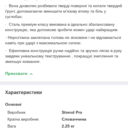
· Вона дозволяє розбивати тверді поверхні та копати твердий
ґрунт, допомагаючи зменшити м'язову втому та біль у
суглобах.
· Сталь преміум-класу викована в ідеально збалансовану
конструкцію, яка допоможе зробити кожен удар найкращим.
· Нероз'ємна заклепана голова не зісковзне і не відламається
навіть при ударі з максимальною силою.
· Ефективна конструкція ручки надійно та зручно лягає в руку
завдяки унікальному текструванню , покращує зчеплення та
зменшує ковзання.
Приховати
Характеристики
Основні
Виробник
Strend Pro
Країна виробник
Словаччина
Вага
2.25 кг