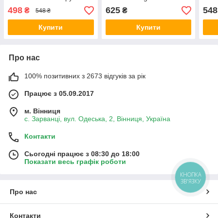
(211443) Словаччина
мм з склопластиковою
скло
498
625
548
₴
₴
548 ₴
ручкою (2110369)
(211
Словаччина
Купити
Купити
Про нас
100% позитивних з 2673 відгуків за рік
Працює з 05.09.2017
м. Вінниця
с. Зарванці, вул. Одеська, 2, Вінниця, Україна
Контакти
Сьогодні працює з 08:30 до 18:00
Показати весь графік роботи
КНОПКА
ЗВ'ЯЗКУ
Про нас
Контакти