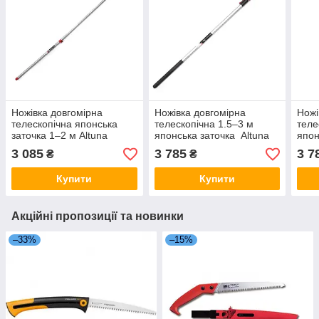
Ножівка довгомірна
Ножівка довгомірна
Ножі
телескопічна японська
телескопічна 1.5–3 м
теле
заточка 1–2 м Altuna
японська заточка Altuna
япон
(90820.A) Іспанія
(90708.A) Іспанія
(907
3 085
3 785
3 7
₴
₴
Купити
Купити
Акційні пропозиції та новинки
–33%
–15%