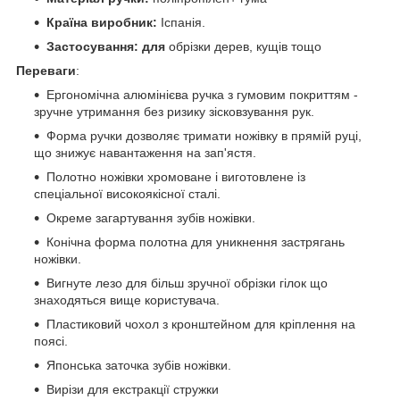
Країна виробник:
Іспанія.
Застосування: для
обрізки дерев, кущів тощо
Переваги
:
Ергономічна алюмінієва ручка з гумовим покриттям -
зручне утримання без ризику зісковзування рук.
Форма ручки дозволяє тримати ножівку в прямій руці,
що знижує навантаження на зап'ястя.
Полотно ножівки хромоване і виготовлене із
спеціальної високоякісної сталі.
Окреме загартування зубів ножівки.
Конічна форма полотна для уникнення застрягань
ножівки.
Вигнуте лезо для більш зручної обрізки гілок що
знаходяться вище користувача.
Пластиковий чохол з кронштейном для кріплення на
поясі.
Японська заточка зубів ножівки.
Вирізи для екстракції стружки