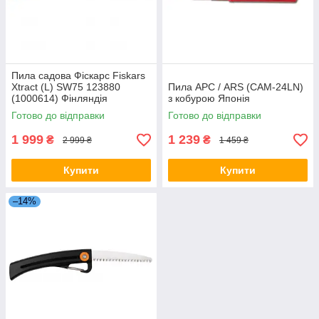
Пила садова Фіскарс Fiskars
Xtract (L) SW75 123880
Пила АРС / ARS (CAM-24LN)
(1000614) Фінляндія
з кобурою Японія
Готово до відправки
Готово до відправки
1 999
1 239
₴
₴
2 999 ₴
1 459 ₴
Купити
Купити
–14%