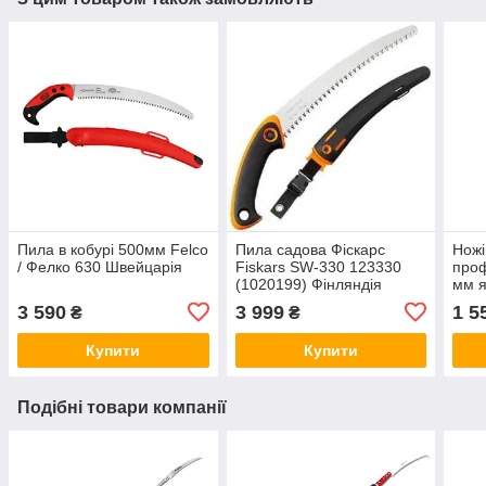
Пила в кобурі 500мм Felco
Пила садова Фіскарс
Ножі
/ Фелко 630 Швейцарія
Fiskars SW-330 123330
проф
(1020199) Фінляндія
мм я
(296
3 590
3 999
1 5
₴
₴
Іспа
Купити
Купити
Подібні товари компанії