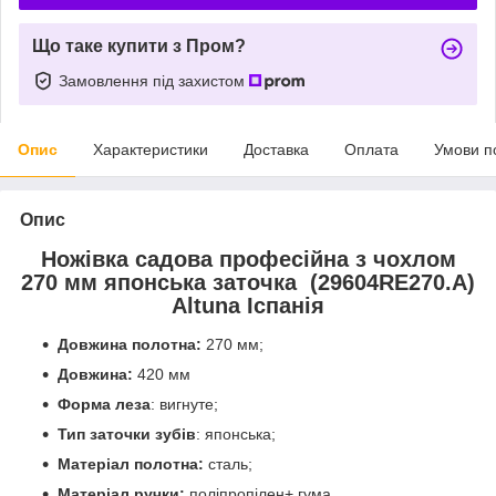
Що таке купити з Пром?
Замовлення під захистом
Опис
Характеристики
Доставка
Оплата
Умови п
Опис
Ножівка садова професійна з чохлом
270 мм японська заточка (29604RE270.A)
Altuna Іспанія
Довжина полотна:
270 мм;
Довжина:
420 мм
Форма леза
: вигнуте;
Тип заточки зубів
: японська;
Матеріал полотна:
сталь;
Матеріал ручки:
поліпропілен+ гума