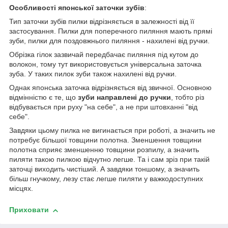
Особливості японської заточки зубів
:
Тип заточки зубів пилки відрізняється в залежності від її
застосування. Пилки для поперечного пиляння мають прямі
зуби, пилки для поздовжнього пиляння - нахилені від ручки.
Обрізка гілок зазвичай передбачає пиляння під кутом до
волокон, тому тут використовується універсальна заточка
зуба. У таких пилок зуби також нахилені від ручки.
Однак японська заточка відрізняється від звичної. Основною
відмінністю є те, що
зуби направлені до ручки
, тобто різ
відбувається при руху "на себе", а не при штовханні "від
себе".
Завдяки цьому пилка не вигинається при роботі, а значить не
потребує більшої товщини полотна. Зменшення товщини
полотна сприяє зменшенню товщини розпилу, а значить
пиляти такою пилкою відчутно легше. Та і сам зріз при такій
заточці виходить чистіший. А завдяки тоншому, а значить
більш гнучкому, лезу стає легше пиляти у важкодоступних
місцях.
Приховати