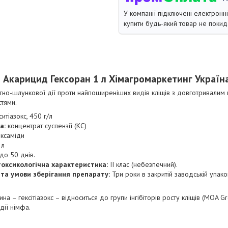
У компанії підключені електронн
купити будь-який товар не покид
Акарицид Гексоран 1 л Хімагромаркетинг Україн
тно-шлункової дії проти найпоширеніших видів кліщів з довготривалим п
тями.
ситіазокс, 450 г/л
а:
концентрат суспензії (КС)
ксаміди
 л
до 50 днів.
токсикологічна
характеристика:
ІІ клас (небезпечний).
 та умови зберігання препарату:
Три роки в закритій заводській упако
а – гексітіазокс – відноситься до групи інгібіторів росту кліщів (MOA Gr
адії німфа.