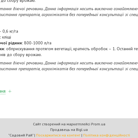
в до сбору врожаю.
стання діючої речовини. Данна iнформацiя носить виключно ознайомлю
истання препаратiв, агрохiмiкатiв без попередньої консультації зі спе
 0,6 кг/га
:
кліщі
чої рідини:
800-1000 л/га
ки:
обприскування протягом вегетації, кратність обробок – 1. Останній 
днів до сбору врожаю.
стання діючої речовини. Данна iнформацiя носить виключно ознайомлю
истання препаратiв, агрохiмiкатiв без попередньої консультації зі спе
ння
Сайт створений на маркетплейсі
Prom.ua
Продавець на Bigl.ua
"Садовий Рай" |
Поскаржитися на контент
|
Політика конфіденційності