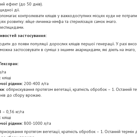
ий ефект (до 50 днів).
идної дії.
опомагає контролювати кліщів у важкодоступних місцях куди не потрап
діях розвитку: яйце-личинка-німфа та стерилізація самок імаго.
 пестицидами.
ивостей застосування:
ити до появи популяції дорослих кліщів першої генерації. У разі висо
ожна застосовувати в суміші з іншими акарицидами, які діють на імаго
Гексоран:
л/га
:
кліщі
чої рідини:
200-400 л/га
ки:
обприскування протягом вегетації, кратність обробок – 1. Останній 
днів до сбору врожаю.
 – 0,36 кг/га
:
кліщі
чої рідини:
800-1000 л/га
рискування протягом вегетації, кратність обробок – 1. Останній термін