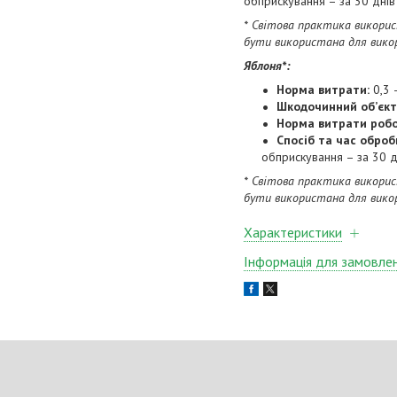
обприскування – за 30 дні
* Світова практика викори
бути використана для викор
Яблоня
*
:
Норма витрати:
0,3 –
Шкодочинний об’єкт
Норма витрати робо
Спосіб та час оброб
обприскування – за 30 
* Світова практика викори
бути використана для викор
Характеристики
Інформація для замовле