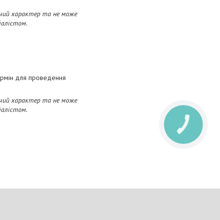
ючий характер та не може
ціалістом
.
термін для проведення
ючий характер та не може
ціалістом
.
КНОПКА
ЗВ'ЯЗКУ