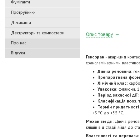
Фуміганти
Протруйники
Десиканти
Деструктори та компостери
Опис товару
Про нас
Відгуки
Гексоран
- акарицид контак
трансламінарними властивос
Діюча речовина:
гек
Препаративна форм
Хімічний клас:
карбо
Упаковка:
флакони, 1
Період захисної дії:
Класифікація вооз, 
Термін придатності
+5 °С до +35 °С.
Механізм дії:
Діюча речовин
кліщів від стадії яйця до ст
Властивості та переваги: