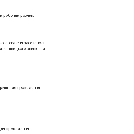
ив робочий розчин.
кого ступеня заселеності
, для швидкого знищення
термін для проведення
 для проведення