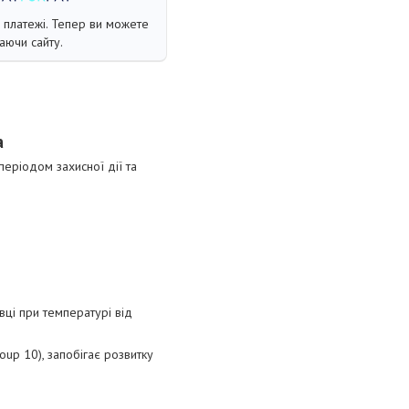
і платежі. Тепер ви можете
аючи сайту.
а
еріодом захисної дії та
вці при температурі від
oup 10), запобігає розвитку