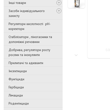
Інші товари
Засоби індивідуального
захисту
Регулятори кислотності pН-
коректори
Стабілізатори , піногасники та
допоміжні речовини
Добрива, регулятори росту
рослин та інокулянти
Прилипачі та адюванти
Інсектициди
Фунгіциди
Гербіциди
Лімациди
Родентициди