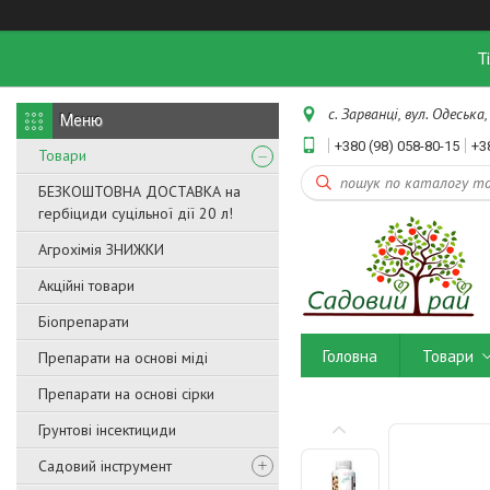
Т
с. Зарванці, вул. Одеська,
+380 (98) 058-80-15
+3
Товари
БЕЗКОШТОВНА ДОСТАВКА на
гербіциди суцільної дії 20 л!
Агрохімія ЗНИЖКИ
Акційні товари
Біопрепарати
Головна
Товари
Препарати на основі міді
Препарати на основі сірки
Грунтові інсектициди
Садовий інструмент