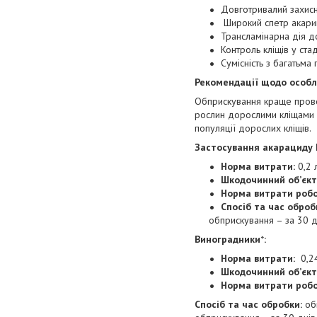
Довготривалий захисн
Широкий спетр акариц
Трансламінарна дія д
Контроль кліщів у ста
Сумісність з багатьма
Рекомендації щодо особл
Обприскування краще провод
рослин дорослими кліщами м
популяції дорослих кліщів.
Застосування акарациду 
Норма витрати:
0,2 
Шкодочинний об’єкт
Норма витрати робо
Спосіб та час оброб
обприскування – за 30 
Виноградники
*
:
Норма витрати:
0,24
Шкодочинний об’єкт
Норма витрати робо
Спосіб та час обробки:
обп