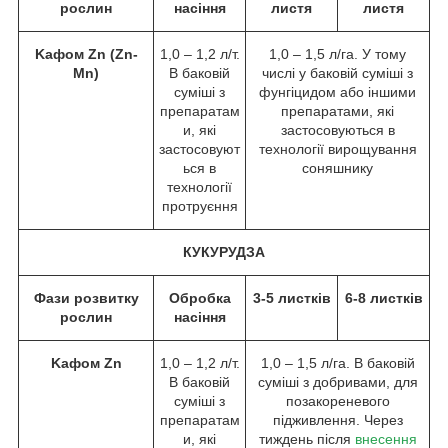
рослин
насіння
листя
листя
Kафом Zn (Zn-
1,0 – 1,2 л/т.
1,0 – 1,5 л/га. У тому
Mn)
В баковій
числі у баковій суміші з
суміші з
фунгіцидом або іншими
препаратам
препаратами, які
и, які
застосовуються в
застосовуют
технології вирощування
ься в
соняшнику
технології
протруєння
КУКУРУДЗА
Фази розвитку
Обробка
3-5 листків
6-8 листків
рослин
насіння
Kафом Zn
1,0 – 1,2 л/т.
1,0 – 1,5 л/га. В баковій
В баковій
суміші з добривами, для
суміші з
позакореневого
препаратам
підживлення. Через
и, які
тиждень після
внесення