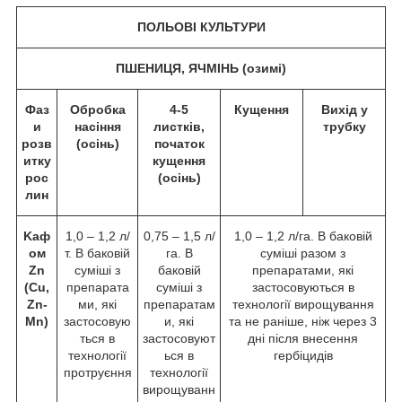
ПОЛЬОВІ КУЛЬТУРИ
ПШЕНИЦЯ, ЯЧМІНЬ (озимі)
Фаз
Обробка
4-5
Кущення
Вихід у
и
насіння
листків,
трубку
розв
(осінь)
початок
итку
кущення
рос
(осінь)
лин
Kаф
1,0 – 1,2 л/
0,75 – 1,5 л/
1,0 – 1,2 л/га. В баковій
ом
т. В баковій
га. В
суміші разом з
Zn
суміші з
баковій
препаратами, які
(Cu,
препарата
суміші з
застосовуються в
Zn-
ми, які
препаратам
технології вирощування
Mn)
застосовую
и, які
та не раніше, ніж через 3
ться в
застосовуют
дні після внесення
технології
ься в
гербіцидів
протруєння
технології
вирощуванн