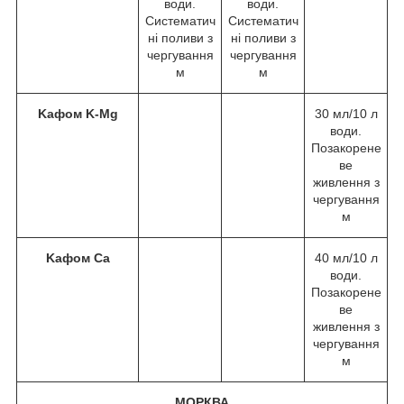
води.
води.
Систематич
Систематич
ні поливи з
ні поливи з
чергування
чергування
м
м
Kафом K-Mg
30 мл/10 л
води.
Позакорене
ве
живлення з
чергування
м
Kафом Ca
40 мл/10 л
води.
Позакорене
ве
живлення з
чергування
м
МОРКВА