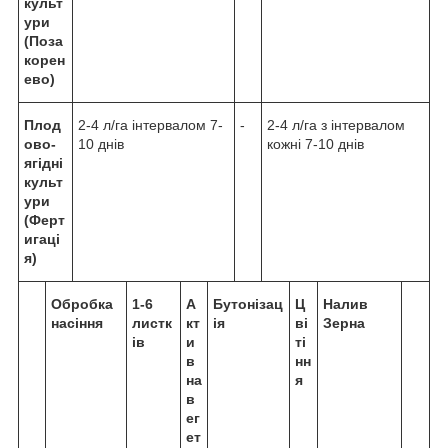
культ
ури
(Поза
корен
ево)
Плод
2-4 л/га інтервалом 7-
-
2-4 л/га з інтервалом
ово-
10 днів
кожні 7-10 днів
ягідні
культ
ури
(Ферт
игаці
я)
Обробка
1-6
А
Бутонізац
Ц
Налив
насіння
листк
кт
ія
ві
Зерна
ів
и
ті
в
нн
на
я
в
ег
ет