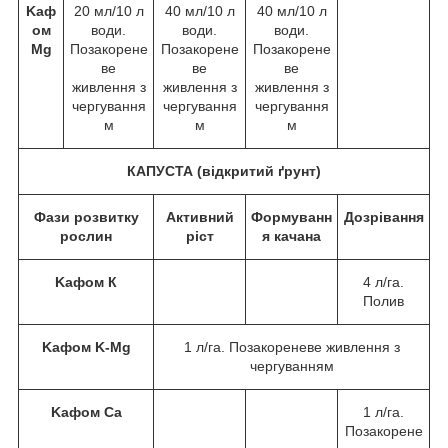
Kаф
20 мл/10 л
40 мл/10 л
40 мл/10 л
ом
води.
води.
води.
Mg
Позакорене
Позакорене
Позакорене
ве
ве
ве
живлення з
живлення з
живлення з
чергування
чергування
чергування
м
м
м
КАПУСТА (відкритий ґрунт)
Фази розвитку
Активний
Формуванн
Дозрівання
рослин
ріст
я качана
Kафом К
4 л/га.
Полив
Kафом K-Mg
1 л/га. Позакореневе живлення з
чергуванням
Kафом Ca
1 л/га.
Позакорене