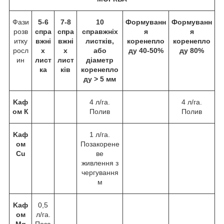
Фази
5-6
7-8
10
Формуванн
Формуванн
розв
спра
спра
справжніх
я
я
итку
вжні
вжні
листків,
коренепло
коренепло
росл
х
х
або
ду 40-50%
ду 80%
ин
лист
лист
діаметр
ка
ків
коренепло
ду > 5 мм
Kаф
4 л/га.
4 л/га.
ом К
Полив
Полив
Kаф
1 л/га.
ом
Позакорене
Cu
ве
живлення з
чергування
м
Kаф
0,5
ом
л/га.