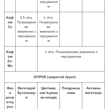
чергування
м
Kаф
0,5 л/га.
1 л/га.
ом
Позакорене
Позакорене
Cu
ве
ве
живлення з
живлення з
чергування
чергування
м
м
Kаф
1 л/га. Позакореневе живлення з
ом
чергуванням
Zn-
Mn
ОГІРОК (закритий ґрунт)
Фаз
Вегетація/
Цвітіння,
Плодонош
Активна
и
Бутонізаці
зав’язуван
ення
вегетація
розв
я
ня плодів
итку
рос