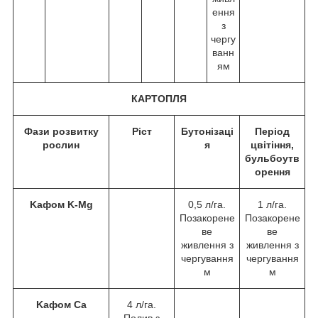
ення
з
чергу
ванн
ям
КАРТОПЛЯ
Фази розвитку
Ріст
Бутонізаці
Період
рослин
я
цвітіння,
бульбоутв
орення
Kафом K-Mg
0,5 л/га.
1 л/га.
Позакорене
Позакорене
ве
ве
живлення з
живлення з
чергування
чергування
м
м
Kафом Ca
4 л/га.