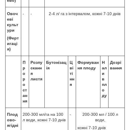
ево)
Овоч
-
-
2-4 л/ га з інтервалом, кожні 7-10 днів
еві
культ
ури
(Ферт
игаці
я)
П
Розпу
Бутонізац
Ц
Формуван
Н
Дозрі
р
сканн
ія
ві
ня плоду
ал
вання
о
я
ті
и
р
листя
нн
в
о
я
пл
ст
о
ан
ду
ня
Плод
200-300 мл/га на 100
-
200-300 мл / 100 л
ово-
л води, кожні 7-10 днів
води,
ягідні
кожні 7-10 днів