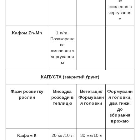
ве
живлення з
чергування
м
Kафом Zn-Mn
1 л/га.
Позакорене
ве
живлення з
чергування
м
КАПУСТА (закритий ґрунт)
Фази розвитку
Висадка
Вегетація/
Формуванн
рослин
розсади в
Формуванн
я головки,
теплицю
я головки
два тижні
до
збирання
врожаю
Kафом К
20 мл/10 л
30 мл/10 л