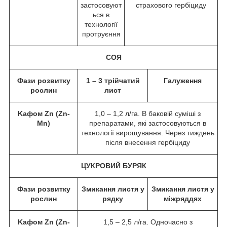
застосовуют
страхового гербіциду
ься в
технології
протруєння
СОЯ
Фази розвитку
1 – 3 трійчатий
Галуження
рослин
лист
Kафом Zn (Zn-
1,0 – 1,2 л/га. В баковій суміші з
Mn)
препаратами, які застосовуються в
технології вирощування. Через тиждень
після внесення гербіциду
ЦУКРОВИЙ БУРЯК
Фази розвитку
Змикання листя у
Змикання листя у
рослин
рядку
міжряддях
Kафом Zn (Zn-
1,5 – 2,5 л/га. Одночасно з