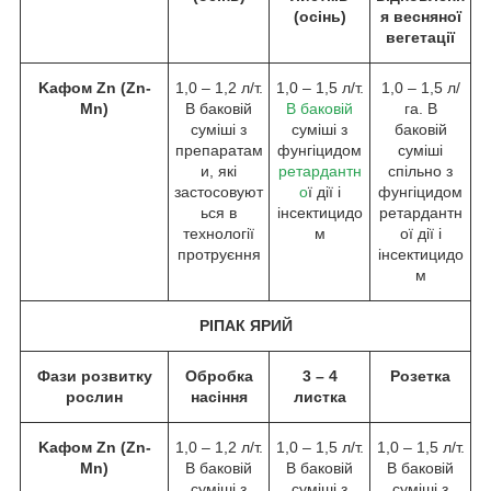
(осінь)
я весняної
вегетації
Kафом Zn (Zn-
1,0 – 1,2 л/т.
1,0 – 1,5 л/т.
1,0 – 1,5 л/
Mn)
В баковій
В баковій
га. В
суміші з
суміші з
баковій
препаратам
фунгіцидом
суміші
и, які
ретардантн
спільно з
застосовуют
о
ї дії і
фунгіцидом
ься в
інсектицидо
ретардантн
технології
м
ої дії і
протруєння
інсектицидо
м
РІПАК ЯРИЙ
Фази розвитку
Обробка
3 – 4
Розетка
рослин
насіння
листка
Kафом Zn (Zn-
1,0 – 1,2 л/т.
1,0 – 1,5 л/т.
1,0 – 1,5 л/т.
Mn)
В баковій
В баковій
В баковій
суміші з
суміші з
суміші з