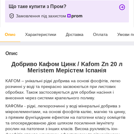
Що таке купити з Пром?
Замовлення під захистом
Опис
Характеристики
Доставка
Оплата
Умови п
Опис
Добриво Кафом Цинк / Kafom Zn 20 л
Meristem Мерістем Іспанія
KAFOM – унікальні рідкі добрива на основі фосфітів, легко
розчинні у воді та прекрасно засвоюються при листових
обробках. Також застосовуються для обробки насіння і
внесення через системи крапельного поливу.
КАФОМи - рідкі, легкорозчинні у воді мінеральні добрива з
мікроелементами, на основі фосфітів калію, магнію та цинку,
з прямим фунгіцидним ефектом на патогени класу ооміцетів
та опосередкованою дією шляхом посилення імунітету
рослин на патогени з інших класів. Висока рухливість іон-