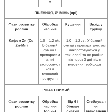
я
ПШЕНИЦЯ, ЯЧМІНЬ (ярі)
Фази розвитку
Обробка
Кущення
Вихід у
рослин
насіння
трубку
Kафом Zn (Cu,
1,0 – 1,2 л/т.
1,0 – 1,2 л/т. У баковій
Zn-Mn)
В баковій
суміші з препаратами, які
суміші з
викорстовуються у
препаратам
технології та не раніше
и, які
ніж через 3 дні після
застосовуют
внесення гербіцидів
ься в
технології
протруєння
РІПАК ОЗИМИЙ
Фази розвитку
Обробка
Від 6 і
Стеблуван
рослин
насіння
більше
ня,
(осінь)
листків
відновленн