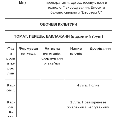
Mn)
препаратами, що застосовуються в
технології вирощування. Вносити
бажано спільно з "Вігортем С"
ОВОЧЕВІ КУЛЬТУРИ
ТОМАТ, ПЕРЕЦЬ, БАКЛАЖАНИ (відкритий ґрунт)
Фаз
Формуван
Активна
Налив
Дозрівання
и
ня куща
вегетація,
плодів
розв
формуванн
итку
я зав’язі
рос
лин
Kаф
4 л/га. Полив
ом К
Kаф
1 л/га. Позакореневе
ом
живлення з чергуванням
K-