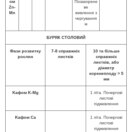
ом
Позакорене
Zn-
ве
Mn
живлення з
чергування
м
БУРЯК СТОЛОВИЙ
Фази розвитку
7-8 справжніх
10 та більше
рослин
листків
справжніх
листків, або
діаметр
коренеплоду > 5
мм
Kафом K-Mg
1 л/га. Почергові
листові
підживлення
Kафом Ca
1 л/га. Почергові
листові
підживлення