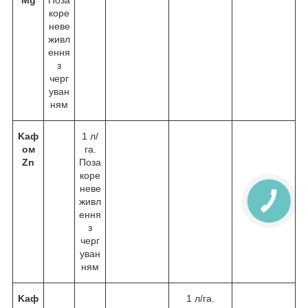
Mg
Поза
коре
неве
живл
ення
з
черг
уван
ням
Kаф
1 л/
ом
га.
Zn
Поза
коре
неве
живл
ення
з
черг
уван
ням
Kаф
1 л/га.