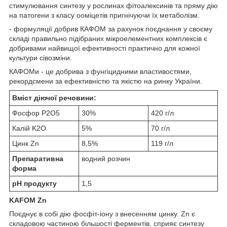
стимулювання синтезу у рослинах фітоалексинів та пряму дію
на патогени з класу ооміцетів пригнічуючи їх метаболізм.
- формуляції добрив КАФОМ за рахунок поєднання у своєму
складі правильно підібраних мікроелементних комплексів є
добривами найвищої ефективності практично для кожної
культури сівозміни.
КАФОМи - це добрива з фунгіцидними властивостями,
рекордсмени за ефективністю та якістю на ринку України.
Вміст діючої речовини:
Фосфор P
2
O
5
30%
420 г/л
Калій K
2
O
5%
70 г/л
Цинк Zn
8,5%
119 г/л
Препаративна
водний розчин
форма
рН продукту
1,5
KAFOM Zn
Поєднує в собі дію фосфіт-іону з внесенням цинку. Zn є
складовою частиною більшості ферментів, сприяє синтезу