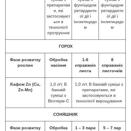
препаратам
фунгіцидом
фунгіцидом
и, які
ретардантн
ретардантн
застосовуют
ої дії і
ої дії і
ься в
інсектицидо
інсектицидо
технології
м
м
протруєння
ГОРОХ
Фази розвитку
Обробка
1-6
8
рослин
насіння
справжніх
справжніх
листа
листочків
Kафом Zn (Cu,
1,0 л/т. В
1,0 л/т. В баковій суміші з
Zn-Mn)
баковій
препаратами, які
суміші з
застосовуються в
Віготерм-С
технології вирощування
СОНЯШНИК
Фази розвитку
Обробка
1 – 3 пари
5 – 7 пар