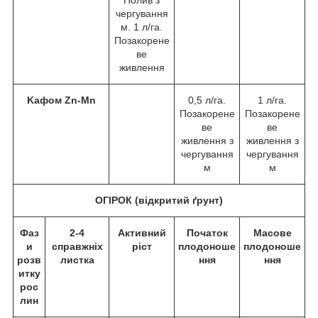
Полив з
чергування
м. 1 л/га.
Позакорене
ве
живлення
Kафом Zn-Mn
0,5 л/га.
1 л/га.
Позакорене
Позакорене
ве
ве
живлення з
живлення з
чергування
чергування
м
м
ОГІРОК (відкритий ґрунт)
Фаз
2-4
Активний
Початок
Масове
и
справжніх
ріст
плодоноше
плодоноше
розв
листка
ння
ння
итку
рос
лин