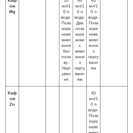
Kаф
10
40
40
ом
мл/1
мл/1
мл/1
Mg
0 л
0 л
0 л
води.
води.
води.
Поза
Два
Поза
коре
поза
коре
неве
коре
неве
живл
неви
живл
ення
х
ення
без
живл
з
поли
ення
чергу
ву.
з
ванн
Черг
чергу
ям
уван
ванн
ня
ям
Kаф
40
ом
мл/1
Zn
0 л
води.
Поза
коре
неве
живл