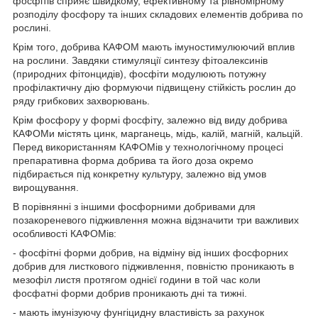
фосфітів сприяє швидкому, ефективному та рівномірному
розподілу фосфору та інших складових елементів добрива по
рослині.
Крім того, добрива КАФОМ мають імуностимулюючий вплив
на рослини. Завдяки стимуляції синтезу фітоалексинів
(природних фітонцидів), фосфіти модулюють потужну
профілактичну дію формуючи підвищену стійкість рослин до
ряду грибкових захворювань.
Крім фосфору у формі фосфіту, залежно від виду добрива
КАФОМи містять цинк, марганець, мідь, калій, магній, кальцій.
Перед використанням КАФОМів у технологічному процесі
препаративна форма добрива та його доза окремо
підбирається під конкретну культуру, залежно від умов
вирощування.
В порівнянні з іншими фосфорними добривами для
позакореневого підживлення можна відзначити три важливих
особливості КАФОМів:
- фосфітні форми добрив, на відміну від інших фосфорних
добрив для листкового підживлення, повністю проникають в
мезофіл листя протягом однієї години в той час коли
фосфатні форми добрив проникають дні та тижні.
- мають імунізуючу фунгіцидну властивість за рахунок