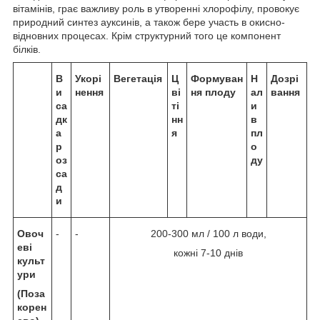
вітамінів, грає важливу роль в утворенні хлорофілу, провокує
природний синтез ауксинів, а також бере участь в окисно-
відновних процесах. Крім структурний того це компонент
білків.
В
Укорі
Вегетація
Ц
Формуван
Н
Дозрі
и
нення
ві
ня плоду
ал
вання
са
ті
и
дк
нн
в
а
я
пл
р
о
оз
ду
са
д
и
Овоч
-
-
200-300 мл / 100 л води,
еві
кожні 7-10 днів
культ
ури
(Поза
корен