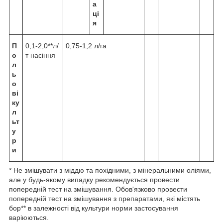
а
ці
я
П
0,1-2,0**л/
0,75-1,2 л/га
о
т насіння
л
ь
о
ві
ку
л
ьт
у
р
и
* Не змішувати з міддю та похідними, з мінеральними оліями,
але у будь-якому випадку рекомендується провести
попередній тест на змішування. Обов'язково провести
попередній тест на змішування з препаратами, які містять
бор** в залежності від культури норми застосування
варіюються.