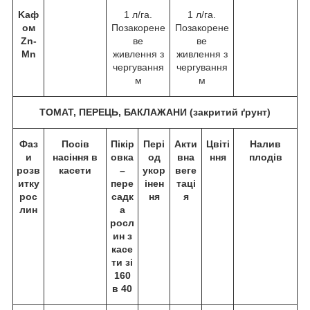
Kаф
1 л/га.
1 л/га.
ом
Позакорене
Позакорене
Zn-
ве
ве
Mn
живлення з
живлення з
чергування
чергування
м
м
ТОМАТ, ПЕРЕЦЬ, БАКЛАЖАНИ (закритий ґрунт)
Фаз
Посів
Пікір
Пері
Акти
Цвіті
Налив
и
насіння в
овка
од
вна
ння
плодів
розв
касети
–
укор
веге
итку
пере
інен
таці
рос
садк
ня
я
лин
а
росл
ин з
касе
ти зі
160
в 40