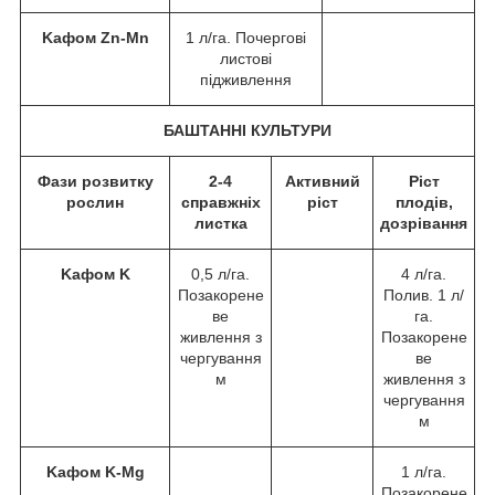
Kафом Zn-Mn
1 л/га. Почергові
листові
підживлення
БАШТАННІ КУЛЬТУРИ
Фази розвитку
2-4
Активний
Ріст
рослин
справжніх
ріст
плодів,
листка
дозрівання
Kафом K
0,5 л/га.
4 л/га.
Позакорене
Полив. 1 л/
ве
га.
живлення з
Позакорене
чергування
ве
м
живлення з
чергування
м
Kафом K-Mg
1 л/га.
Позакорене