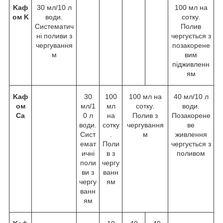
Kаф
30 мл/10 л
100 мл на
ом K
води.
сотку.
Систематич
Полив
ні поливи з
чергується з
чергування
позакорене
м
вим
підживленн
ям
Kаф
30
100
100 мл на
40 мл/10 л
ом
мл/1
мл
сотку.
води.
Ca
0 л
на
Полив з
Позакорене
води.
сотку
чергування
ве
Сист
.
м
живлення
емат
Поли
чергується з
ичні
в з
поливом
поли
чергу
ви з
ванн
чергу
ям
ванн
ям