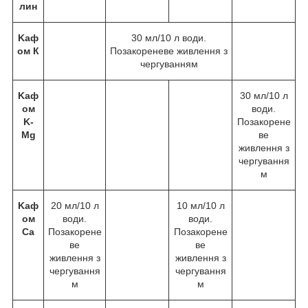
лин
Kаф
30 мл/10 л води.
ом К
Позакореневе живлення з
чергуванням
Kаф
30 мл/10 л
ом
води.
K-
Позакорене
Mg
ве
живлення з
чергування
м
Kаф
20 мл/10 л
10 мл/10 л
ом
води.
води.
Ca
Позакорене
Позакорене
ве
ве
живлення з
живлення з
чергування
чергування
м
м