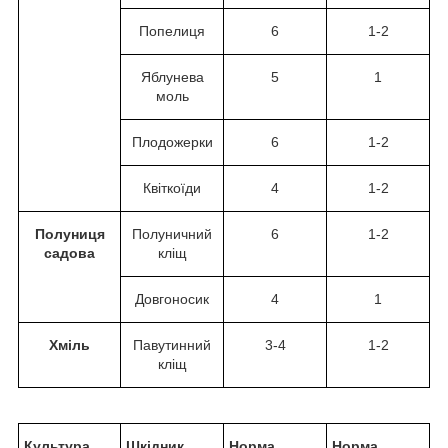
Попелиця
6
1-2
Яблунева
5
1
моль
Плодожерки
6
1-2
Квіткоїди
4
1-2
Полуниця
Полуничний
6
1-2
садова
кліщ
Довгоносик
4
1
Хміль
Павутинний
3-4
1-2
кліщ
Культура
Шкідник
Норма
Норма