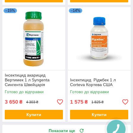
–15%
–14%
Інсектицид акарицид
Вертимек 1 л Syngenta
Інсектицид Ріджбек 1 л
Сингента Швейцарія
Corteva Кортева США
Готово до відправки
Готово до відправки
3 650
1 575
₴
₴
4 303 ₴
1 825 ₴
Купити
Купити
Показати ще