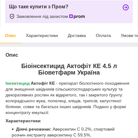
Що таке купити з Пром?
Замовлення під захистом
Опис
Характеристики
Доставка
Оплата
Умови п
Опис
Біоінсектицид Актофіт КЕ 4.5 л
Біоветфарм Україна
Інсектицид
Актофіт КЕ
- препарат біологічного походження
для знищення шкідників сільськогосподарських культур та
декоративних рослин як відкритого, так і закритого ґрунту:
колорадського жука, попелиці, кліщів, трипсів, капустяної
білянки, совки та багатьох інших шкідників. Подано у формі
концентрату емульсії.
Характеристики
Діючі речовини:
Аверсектин С 0,2%, спиртовий
розчин екстракту аверсектину С 59,5%,