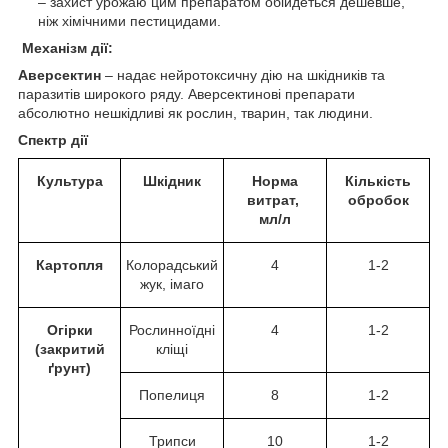
– захист урожаю цим препаратом обійдеться дешевше,
ніж хімічними пестицидами.
Механізм дії:
Аверсектин
– надає нейротоксичну дію на шкідників та
паразитів широкого ряду. Аверсектинові препарати
абсолютно нешкідливі як рослин, тварин, так людини.
Спектр дії
Культура
Шкідник
Норма
Кількість
витрат,
обробок
мл/л
Картопля
Колорадський
4
1-2
жук, імаго
Огірки
Рослинноїдні
4
1-2
(закритий
кліщі
ґрунт)
Попелиця
8
1-2
Трипси
10
1-2