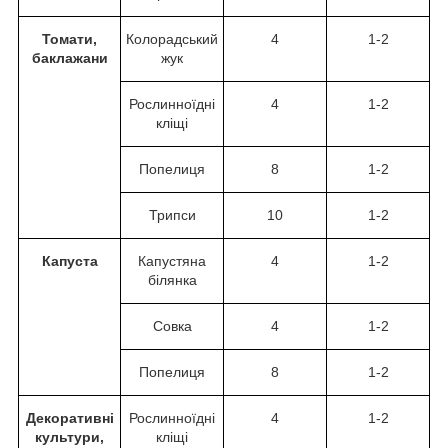
Томати,
Колорадський
4
1-2
баклажани
жук
Рослинноїдні
4
1-2
кліщі
Попелиця
8
1-2
Трипси
10
1-2
Капуста
Капустяна
4
1-2
білянка
Совка
4
1-2
Попелиця
8
1-2
Декоративні
Рослинноїдні
4
1-2
культури,
кліщі