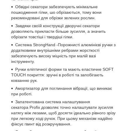
Обвідні секатори забезпечують мінімальне
пошкодження гілки, шо обрізаються, тому вони
рекомендовані для обрізки зелених рослин.
Завдяки своїй конструкції дворучні секатори
дозволяють прикласти більше зусилля, а значить
обрізати товстіші і твердіші гілки.
Система StrongHand -Порожнисті алюмінієві ручки з
додатковими внутрішніми ребрами жорсткості
забезпечують високу міцність при малій вазі
інструменту.
Ручки еліптичної форми та мають еластичне SOFT
TOUCH покриття: зручні в роботі та запобігають
ковзанню рук.
Амортизатор для поглинання вібрації, що виникає
при роботі.
Запатентована система налаштування
секатора Profix дозволяє точно налаштувати зусилля
натягу між лезами, щоб досягти ідеально рівного зрізу
при легкому ході ручок. При цьому механізм надійно
фіксує гвинт від розкручування.