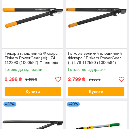
Гілкоріз площинний Фіскарс
Гілкоріз великий площинний
Fiskars PowerGear (M) L74
Фіскарс / Fiskars PowerGear
112290 (1000582) Фінляндія
(L) L78 112590 (1000584)
Фінляндія
Готово до відправки
Готово до відправки
2 399
2 799
₴
₴
3 499 ₴
3 899 ₴
Купити
Купити
–23%
–20%