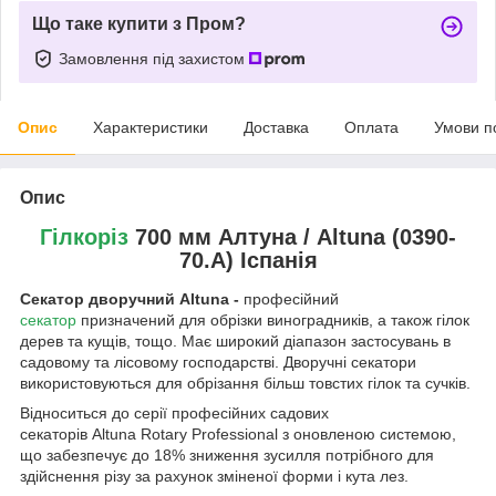
Що таке купити з Пром?
Замовлення під захистом
Опис
Характеристики
Доставка
Оплата
Умови п
Опис
Гілкоріз
700 мм
Алтуна / Altuna (0390-
70.A) Іспанія
Cекатор дворучний Altuna -
професійний
секатор
призначений для обрізки виноградників, а також гілок
дерев та кущів, тощо. Має широкий діапазон застосувань в
садовому та лісовому господарстві. Дворучні секатори
використовуються для обрізання більш товстих гілок та сучків.
Відноситься до серії професійних садових
секаторів Altuna Rotary Professional
з оновленою системою,
що забезпечує до 18% зниження зусилля потрібного для
здійснення різу за рахунок зміненої форми і кута лез.