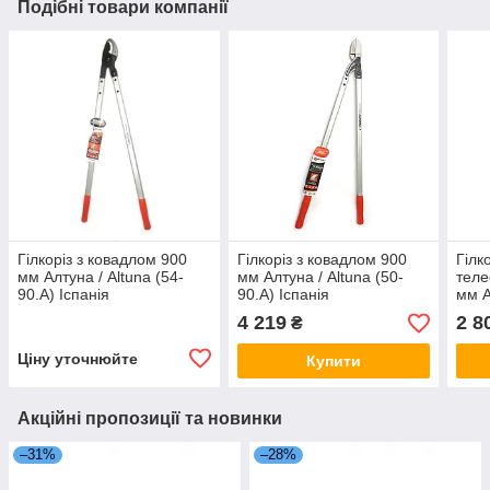
Подібні товари компанії
Гілкоріз з ковадлом 900
Гілкоріз з ковадлом 900
Гілк
мм Алтуна / Altuna (54-
мм Алтуна / Altuna (50-
теле
90.A) Іспанія
90.A) Іспанія
мм А
(039
4 219
2 8
₴
Ціну уточнюйте
Купити
Акційні пропозиції та новинки
–31%
–28%