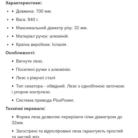
Характеристики:
Довжина: 700 мм.
Вага: 840 г.
Максимальний діаметр різу: 32 мм.
Матеріал ручок: алюміній.
Країна виробник: Іспанія.
Особливості:
Вигнуте лезо.
Посилені ручки з алюмінію.
Лезо з ріжучої сталі
Тип секатора - обвідний. Лезо з однобічною заточкою
і упорне контрлезо.
Система привода PlusPower.
Технічні переваги:
Форма леза дозволяє перерізати гілки діаметром до
32мм.
Загострені та відполіровані леза гарантують простий
та чистий зріз.