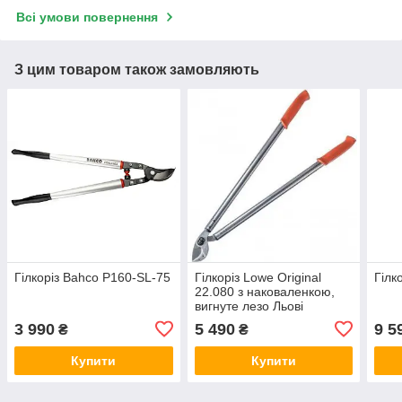
Всі умови повернення
З цим товаром також замовляють
Гілкоріз Bahco P160-SL-75
Гілкоріз Lowe Original
Гілк
22.080 з наковаленкою,
вигнуте лезо Льові
Німеччина
3 990
5 490
9 5
₴
₴
Купити
Купити