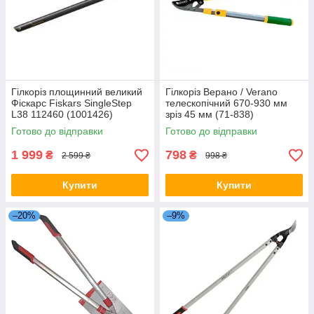
Гілкоріз площинний великий
Гілкоріз Верано / Verano
Фіскарс Fiskars SingleStep
телескопічний 670-930 мм
L38 112460 (1001426)
зріз 45 мм (71-838)
Фінляндія
Готово до відправки
Готово до відправки
1 999
798
₴
₴
2 599 ₴
998 ₴
Купити
Купити
–20%
–9%