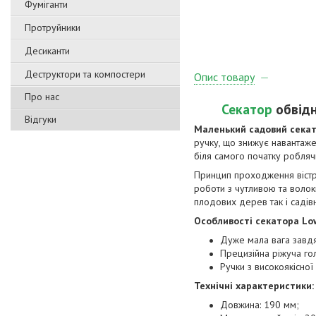
Фуміганти
Протруйники
Десиканти
Деструктори та компостери
Опис товару
Про нас
Секатор
обвідн
Відгуки
Маленький садовий секат
ручку, що знижує навантаже
біля самого початку робляч
Принцип проходження вістря
роботи з чутливою та воло
плодових дерев так і саді
Особливості секатора Low
Дуже мала вага завдяк
Прецизійна ріжуча го
Ручки з високоякісної
Технічні характеристики:
Довжина: 190 мм;