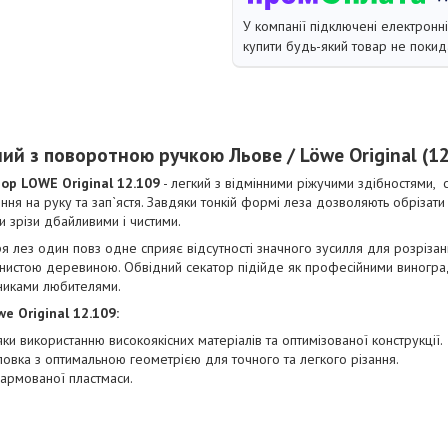
У компанії підключені електронн
купити будь-який товар не покид
ий з поворотною ручкою Льове / Löwe Original (1
ор LOWE Original 12.109
- легкий з відмінними ріжучими здібностями,
ння на руку та зап`ястя. Завдяки тонкій формі леза дозволяють обрізати
и зрізи дбайливими і чистими.
 лез один повз одне сприяє відсутності значного зусилля для розрізан
книстою деревиною. Обвідний секатор підійде як професійними виногра
вниками любителями.
e Original 12.109:
и використанню високоякісних матеріалів та оптимізованої конструкції.
ловка з оптимальною геометрією для точного та легкого різання.
 армованої пластмаси.