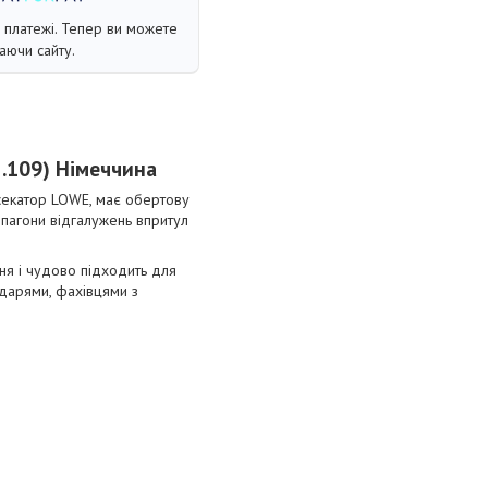
і платежі. Тепер ви можете
аючи сайту.
2.109) Німеччина
 секатор LOWE, має обертову
 пагони відгалужень впритул
ня і чудово підходить для
дарями, фахівцями з