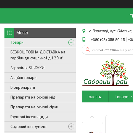
Т
с. Зарванці, вул. Одеська,
+380 (98) 058-80-15
+3
Товари
БЕЗКОШТОВНА ДОСТАВКА на
гербіциди суцільної дії 20 л!
Агрохімія ЗНИЖКИ
Акційні товари
Біопрепарати
Головна
Товари
Препарати на основі міді
Препарати на основі сірки
Грунтові інсектициди
Садовий інструмент