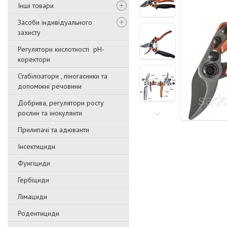
Інші товари
Засоби індивідуального
захисту
Регулятори кислотності pН-
коректори
Стабілізатори , піногасники та
допоміжні речовини
Добрива, регулятори росту
рослин та інокулянти
Прилипачі та адюванти
Інсектициди
Фунгіциди
Гербіциди
Лімациди
Родентициди