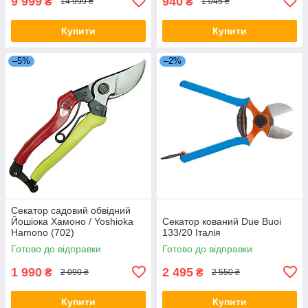
9 999
940
₴
₴
14 999 ₴
1 045 ₴
Купити
Купити
–5%
–2%
Секатор садовий обвідний
Йошіока Хамоно / Yoshioka
Секатор кований Due Buoi
Hamono (702)
133/20 Італія
Готово до відправки
Готово до відправки
1 990
2 495
₴
₴
2 090 ₴
2 550 ₴
Купити
Купити