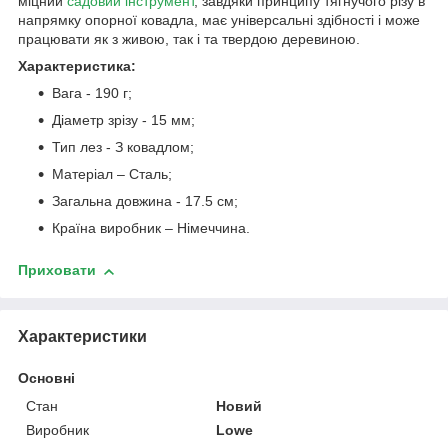
міцний
садовий інструмент
, завдяки принципу тягнучого різу в
напрямку опорної ковадла, має універсальні здібності і може
працювати як з живою, так і та твердою деревиною.
Характеристика:
Вага - 190 г;
Діаметр зрізу - 15 мм;
Тип лез - З ковадлом;
Матеріал – Сталь;
Загальна довжина - 17.5 см;
Країна виробник – Німеччина.
Приховати
Характеристики
Основні
Стан
Новий
Виробник
Lowe