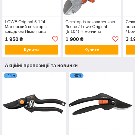
LOWE Original 5.124
Секатор із наковаленкою
Сека
Маленький секатор з
Льове / Lowe Original
пово
ковадлом Німеччина
(5.104) Німеччина
/ Lo
Німе
1 950
1 900
3 1
₴
₴
Купити
Купити
Акційні пропозиції та новинки
–44%
–40%