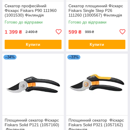
Секатор професійний
Секатор площинний Фіскарс
Фіскарс Fiskars P90 111960
Fiskars Single Step P26
(1001530) Фінляндія
111260 (1000567) Фінляндія
Готово до відправки
Готово до відправки
1 399
599
₴
₴
2 499 ₴
999 ₴
Купити
Купити
–34%
–33%
Площинний секатор Фіскарс
Площинний секатор Фіскарс
Fiskars Solid P121 (1057160)
Fiskars Solid P321 (1057162)
Фінляндія
Фінляндія