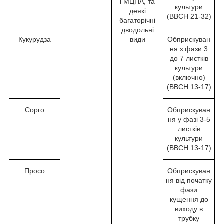
і МЦПА, та
культури
деякі
(BBCH 21-32)
багаторічні
дводольні
Кукурудза
види
Обприскуван
ня з фази 3
до 7 листків
культури
(включно)
(BBCH 13-17)
Сорго
Обприскуван
ня у фазі 3-5
листків
культури
(BBCH 13-17)
Просо
Обприскуван
ня від початку
фази
кущення до
виходу в
трубку