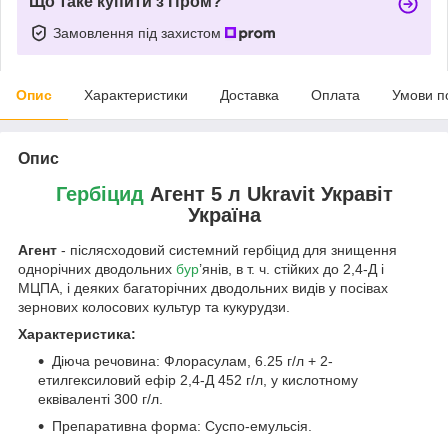
Що таке купити з Пром?
Замовлення під захистом
Опис
Характеристики
Доставка
Оплата
Умови п
Опис
Гербіцид
Агент 5 л Ukravit Укравіт
Україна
Агент
- післясходовий системний гербіцид для знищення
однорічних дводольних
бур
’янів, в т. ч. стійких до 2,4-Д і
МЦПА, і деяких багаторічних дводольних видів у посівах
зернових колосових культур та кукурудзи.
Характеристика:
Дiюча речовина: Флорасулам, 6.25 г/л + 2-
етилгексиловий ефір 2,4-Д 452 г/л, у кислотному
еквіваленті 300 г/л.
Препаративна форма: Суспо-емульсія.