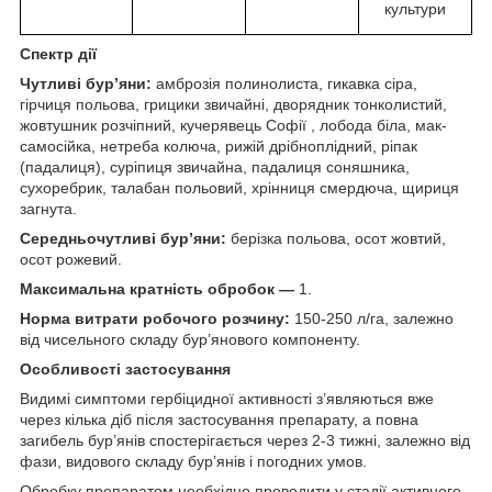
культури
Спектр дії
Чутливі бур’яни:
амброзія полинолиста, гикавка сіра,
гірчиця польова, грицики звичайні, дворядник тонколистий,
жовтушник розчіпний, кучерявець Софії , лобода біла, мак-
самосійка, нетреба колюча, рижій дрібноплідний, ріпак
(падалиця), суріпиця звичайна, падалиця соняшника,
сухоребрик, талабан польовий, хрінниця смердюча, щириця
загнута.
Середньочутливі бур’яни:
берізка польова, осот жовтий,
осот рожевий.
Максимальна кратність обробок —
1.
Норма витрати робочого розчину:
150-250 л/га, залежно
від чисельного складу бур’янового компоненту.
Особливостi застосування
Видимі симптоми гербіцидної активності з’являються вже
через кілька діб після застосування препарату, а повна
загибель бур’янів спостерігається через 2-3 тижні, залежно від
фази, видового складу бур’янів і погодних умов.
Обробку препаратом необхідно проводити у стадії активного