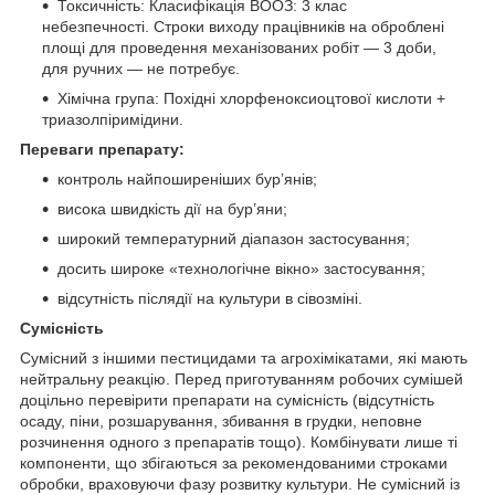
Токсичнiсть: Класифікація ВООЗ: 3 клас
небезпечності. Строки виходу працівників на оброблені
площі для проведення механізованих робіт — 3 доби,
для ручних — не потребує.
Хiмiчна група: Похідні хлорфеноксиоцтової кислоти +
триазолпіримідини.
Переваги препарату:
контроль найпоширеніших бур’янів;
висока швидкість дії на бур’яни;
широкий температурний діапазон застосування;
досить широке «технологічне вікно» застосування;
відсутність післядії на культури в сівозміні.
Сумісність
Сумісний з іншими пестицидами та агрохімікатами, які мають
нейтральну реакцію. Перед приготуванням робочих сумішей
доцільно перевірити препарати на сумісність (відсутність
осаду, піни, розшарування, збивання в грудки, неповне
розчинення одного з препаратів тощо). Комбінувати лише ті
компоненти, що збігаються за рекомендованими строками
обробки, враховуючи фазу розвитку культури. Не сумісний із