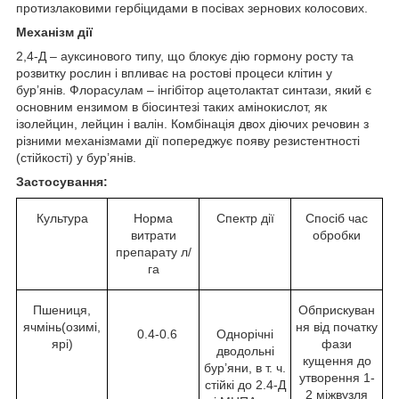
протизлаковими гербіцидами в посівах зернових колосових.
Механiзм дії
2,4-Д – ауксинового типу, що блокує дію гормону росту та
розвитку рослин і впливає на ростові процеси клітин у
бур’янів. Флорасулам – інгібітор ацетолактат синтази, який є
основним ензимом в біосинтезі таких амінокислот, як
ізолейцин, лейцин і валін. Комбінація двох діючих речовин з
різними механізмами дії попереджує появу резистентності
(стійкості) у бур’янів.
Застосування:
Культура
Норма
Спектр дії
Спосіб час
витрати
обробки
препарату л/
га
Пшениця,
Обприскуван
ячмінь(озимі,
ня від початку
0.4-0.6
Однорічні
ярі)
фази
дводольні
кущення до
бур’яни, в т. ч.
утворення 1-
стійкі до 2.4-Д
2 міжвузля