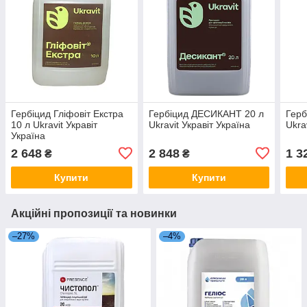
Гербіцид Гліфовіт Екстра
Гербіцид ДЕСИКАНТ 20 л
Герб
10 л Ukravit Укравіт
Ukravit Укравіт Україна
Ukra
Україна
2 648
2 848
1 3
₴
₴
Купити
Купити
Акційні пропозиції та новинки
–27%
–4%