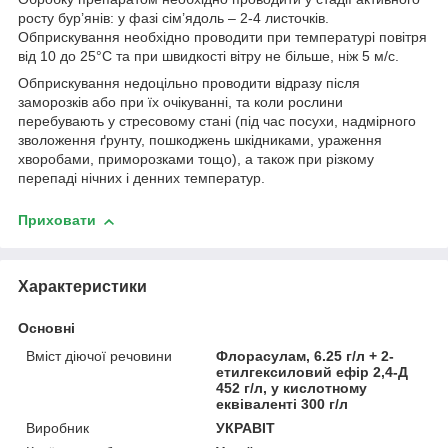
росту бур’янів: у фазі сім’ядоль – 2-4 листочків.
Обприскування необхідно проводити при температурі повітря
від 10 до 25°С та при швидкості вітру не більше, ніж 5 м/с.
Обприскування недоцільно проводити відразу після
заморозків або при їх очікуванні, та коли рослини
перебувають у стресовому стані (під час посухи, надмірного
зволоження ґрунту, пошкоджень шкідниками, ураження
хворобами, приморозками тощо), а також при різкому
перепаді нічних і денних температур.
Приховати
Характеристики
Основні
Вміст діючої речовини
Флорасулам, 6.25 г/л + 2-
етилгексиловий ефір 2,4-Д
452 г/л, у кислотному
еквіваленті 300 г/л
Виробник
УКРАВІТ