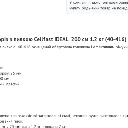
У компанії підключені електронн
купити будь-який товар не покид
різ з пилкою
Cellfast IDEAL 200 см 1.2 кг (40-416
з пилкою 40-416 оснащений обертовою головкою і ефективним ріжучи
із;
зрізу: 25 мм;
00 мм;
ій, пластик
лено з високоякісної загартованої сталі, нековзка ручка виготовлена ​​з м
ізання гілок;
різу 25 мм, вага 1,2 кг, довжина 2 м.