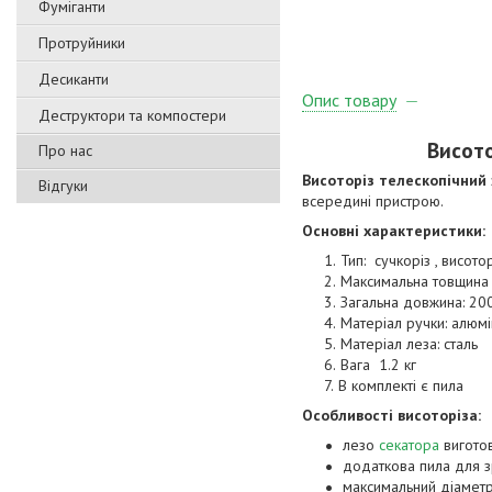
Фуміганти
Протруйники
Десиканти
Опис товару
Деструктори та компостери
Висото
Про нас
Висоторіз телескопічний
Відгуки
всередині пристрою.
Основні характеристики:
Тип: сучкоріз , висотор
Максимальна товщина 
Загальна довжина: 20
Матеріал ручки: алюмін
Матеріал леза: сталь
Вага 1.2 кг
В комплекті є пила
Особливості висоторіза:
лезо
секатора
виготов
додаткова пила для зр
максимальний діаметр 