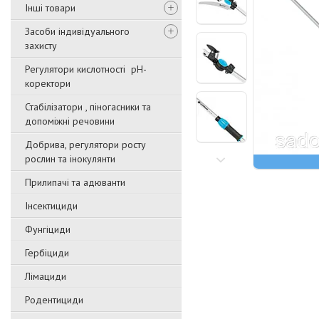
Інші товари
Засоби індивідуального
захисту
Регулятори кислотності pН-
коректори
Стабілізатори , піногасники та
допоміжні речовини
Добрива, регулятори росту
рослин та інокулянти
Прилипачі та адюванти
Інсектициди
Фунгіциди
Гербіциди
Лімациди
Родентициди