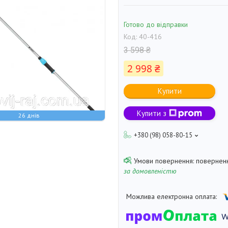
Готово до відправки
Код:
40-416
3 598 ₴
2 998 ₴
Купити
Купити з
26 днів
+380 (98) 058-80-15
поверненн
за домовленістю