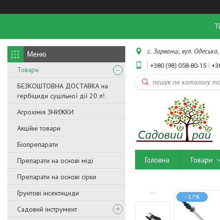
Т
с. Зарванці, вул. Одеська,
+380 (98) 058-80-15
+3
Товари
БЕЗКОШТОВНА ДОСТАВКА на
гербіциди суцільної дії 20 л!
Агрохімія ЗНИЖКИ
Акційні товари
Біопрепарати
Головна
Товари
Препарати на основі міді
Препарати на основі сірки
Грунтові інсектициди
–17%
Садовий інструмент