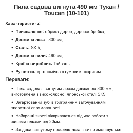
Пила садова вигнута 490 мм Тукан /
Toucan (10-101)
Характеристики:
Призначення:
обрізка дерев, деревообробка;
Довжина леза
: 330 см;
Сталь:
SK-5;
Довжина пили:
490 см;
Країна виробник:
Тайвань;
Рукоятка:
ергономічна з гумовим покритям .
Переваги:
Пила садова з вигнутим лезом довжиною 330 мм,
виготовлена ​​з високоякісної японської сталі SK5.
Загартований зуб із тригранним заточуванням
зворотної спрямованості.
Найкращі якості відкриваються під час роботи з
живими гілками від 30мм.
Завдяки вигнутому профілю леза значно зменшується