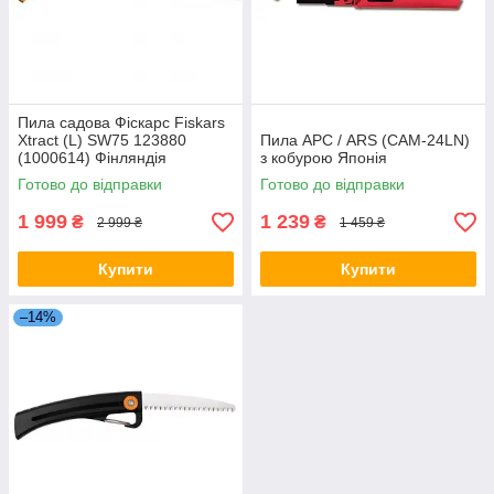
Пила садова Фіскарс Fiskars
Xtract (L) SW75 123880
Пила АРС / ARS (CAM-24LN)
(1000614) Фінляндія
з кобурою Японія
Готово до відправки
Готово до відправки
1 999
1 239
₴
₴
2 999 ₴
1 459 ₴
Купити
Купити
–14%