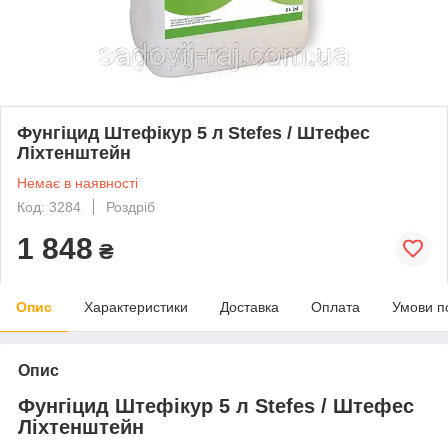
Фунгіцид Штефікур 5 л Stefes / Штефес
Ліхтенштейн
Немає в наявності
Код: 3284
Роздріб
1 848
₴
Опис
Характеристики
Доставка
Оплата
Умови п
Опис
Фунг
і
цид
Штефікур
5 л Stefes / Штефес
Л
і
хтенштейн