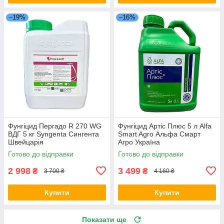
–19%
–16%
Фунгіцид Пергадо R 270 WG
Фунгіцид Артіс Плюс 5 л Alfa
ВДГ 5 кг Syngenta Сингента
Smart Agro Альфа Смарт
Швейцарія
Агро Україна
Готово до відправки
Готово до відправки
2 998
3 499
₴
₴
3 700 ₴
4 160 ₴
Купити
Купити
Показати ще