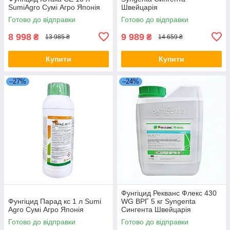
SumiAgro Сумі Агро Японія
Швейцарія
Готово до відправки
Готово до відправки
8 998
9 989
₴
₴
13 985 ₴
14 659 ₴
Купити
Купити
–27%
–24%
Фунгіцид Рекванс Флекс 430
Фунгіцид Парад кс 1 л Sumi
WG ВРГ 5 кг Syngenta
Agro Сумі Агро Японія
Сингента Швейцарія
Готово до відправки
Готово до відправки