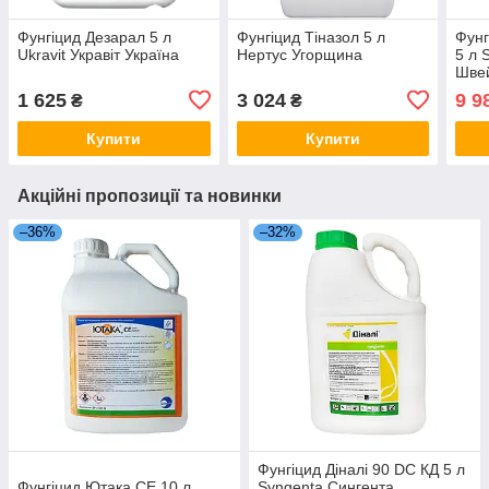
Фунгіцид Дезарал 5 л
Фунгіцид Тіназол 5 л
Фунг
Ukravit Укравіт Україна
Нертус Угорщина
5 л 
Шве
1 625
3 024
9 9
₴
₴
Купити
Купити
Акційні пропозиції та новинки
–36%
–32%
Фунгіцид Діналі 90 DC КД 5 л
Фунгіцид Ютака СЕ 10 л
Syngenta Сингента