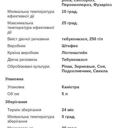
Пероноспороз, Фузаріоз
Мінімальна температура
10 град.
ефективної дії
Максимальна
25 град.
температура ефективної
дії
Вміст діючої речовини
тебуконазол, 250 г/л
Виробник
Штефес
Країна виробник
Ліхтенштейн
Діюча речовина
Тебуконазол
Оброблювані культури.
Ріпак, Зерновые, Соя,
Подсолнечник, Свекла
Упаковка
Упаковка
Каністра
Об`єм
5 л
Зберігання
Термін зберігання
24 міс
Мінімальна температура
0 град.
зберігання
Максимальна
30 град.