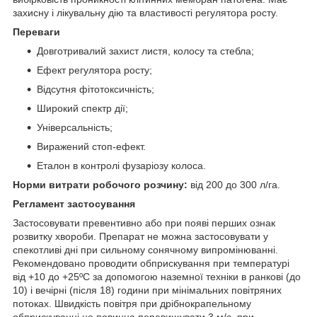
захисну і лікувальну дію та властивості регулятора росту.
Переваги
Довготривалий захист листя, колосу та стебла;
Ефект регулятора росту;
Відсутня фітотоксичність;
Широкий спектр дії;
Універсальність;
Виражений стоп-ефект.
Еталон в контролі фузаріозу колоса.
Норми витрати робочого розчину
:
від 200 до 300 л/га.
Регламент застосування
Застосовувати превентивно або при появі перших ознак
розвитку хвороби. Препарат не можна застосовувати у
спекотливі дні при сильному сонячному випромінюванні.
Рекомендовано проводити обприскування при температурі
від +10 до +25ºС за допомогою наземної техніки в ранкові (до
10) і вечірні (після 18) години при мінімальних повітряних
потоках. Швидкість повітря при дрібнокрапельному