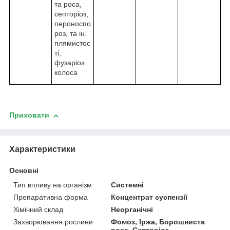
та роса,
септоріоз,
пероноспо
роз, та ін.
плямистос
ті,
фузаріоз
колоса
Приховати
Характеристики
Основні
Тип впливу на організм
Системні
Препаративна форма
Концентрат суспензії
Хімічний склад
Неорганічні
Захворювання рослини
Фомоз, Іржа, Борошниста
роса, Септоріоз,