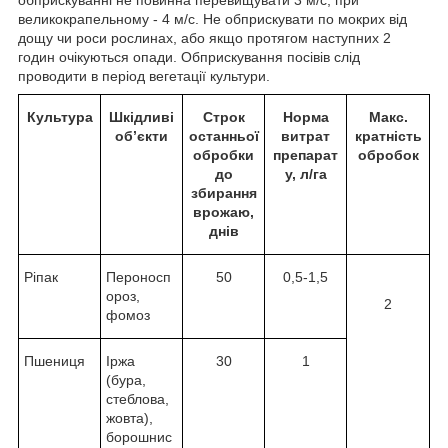
обприскуванні не повинна перевищувати 3 м/с, при
великокрапельному - 4 м/с. Не обприскувати по мокрих від
дощу чи роси рослинах, або якщо протягом наступних 2
годин очікуються опади. Обприскування посівів слід
проводити в період вегетації культури.
Культура
Шкідливі
Строк
Норма
Макс.
об’єкти
останньої
витрат
кратність
обробки
препарат
обробок
до
у, л/га
збирання
врожаю,
днів
Ріпак
Пероносп
50
0,5-1,5
ороз,
2
фомоз
Пшениця
Іржа
30
1
(бура,
стеблова,
жовта),
борошнис