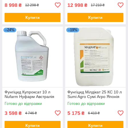
8 998
12 998
₴
₴
12 298 ₴
17 210 ₴
Купити
Купити
–24%
–19%
Фунгіцид Купроксат 10 л
Фунгіцид Мілдікат 25 КС 10 л
Nufarm Нуфарм Австралія
Sumi Agro Сумі Агро Японія
Готово до відправки
Готово до відправки
3 598
5 175
₴
₴
4 746 ₴
6 410 ₴
Купити
Купити