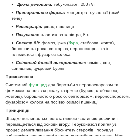
Діюча речовина
:
тебуконазол, 250 г/л
Препаративна форма
:
концентрат суспензії (який
тече)
Реєстрація
:
ріпак, пшениця
Пакування
:
пластикова каністра, 5 л
Спектр дії
:
фомоз, іржа (
бура
, стеблова, жовта),
борошниста роса, септоріоз, пероноспороз, та ін.
плямистості, фузаріоз колоса
Світовий досвід використання
:
ячмінь, соя,
соняшник, цукровий буряк
Призначення
Cистемний
фунгіцид
для боротьби з пероноспорозом та
фомозом на посівах ріпаку та іржею (бурою, стебловою,
жовтою), борошнистою росою, септоріозом, пероноспорозом,
фузаріозом колоса на посівах озимої пшениці.
Принцип дії
Швидко поглинається вегетативною частиною рослини і
переміщається від основи вгору. Тебуконазол пригнічує
процес деметилювання біосинтезу стеролів і порушує
вибірковість проникності клітинних мембран патогена. Має