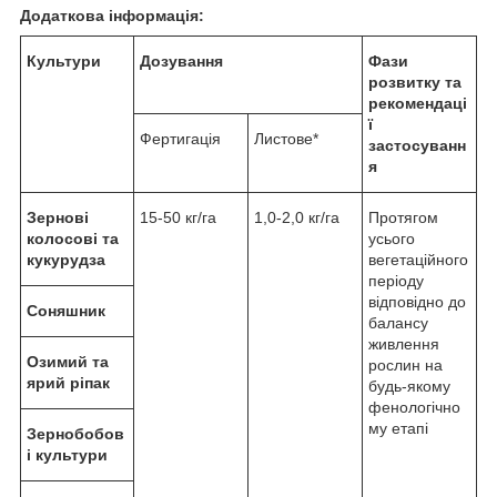
Додаткова інформація:
Культури
Дозування
Фази
розвитку та
рекомендаці
ї
Фертигація
Листове*
застосуванн
я
Зернові
15-50 кг/га
1,0-2,0 кг/га
Протягом
колосові та
усього
кукурудза
вегетаційного
періоду
відповідно до
Соняшник
балансу
живлення
Озимий та
рослин на
ярий ріпак
будь-якому
фенологічно
му етапі
Зернобобов
і культури