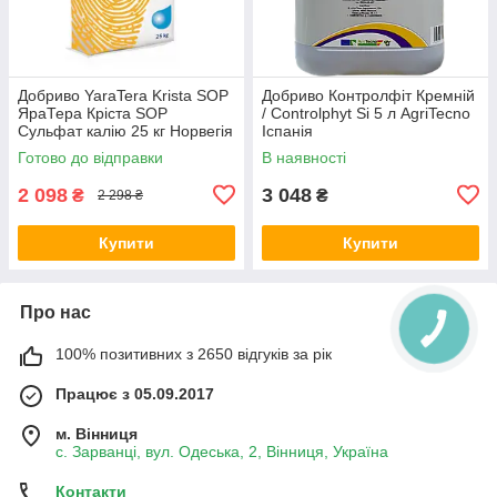
Добриво YaraTera Krista SOP
Добриво Контролфіт Кремній
ЯраТера Кріста SOP
/ Controlphyt Si 5 л AgriTecno
Сульфат калію 25 кг Норвегія
Іспанія
Готово до відправки
В наявності
2 098
3 048
₴
₴
2 298 ₴
Купити
Купити
Про нас
100% позитивних з 2650 відгуків за рік
Працює з 05.09.2017
м. Вінниця
с. Зарванці, вул. Одеська, 2, Вінниця, Україна
Контакти