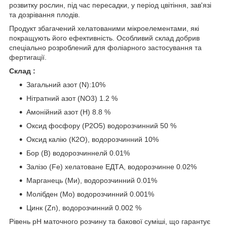
розвитку рослин, під час пересадки, у період цвітіння, зав'язі
та дозрівання плодів.
Продукт збагачений хелатованими мікроелементами, які
покращують його ефективність. Особливий склад добрив
спеціально розроблений для фоліарного застосування та
фертигації.
С
клад :
Загальний азот (N):10%
Нітратний азот (NO3) 1.2 %
Амонійний азот (Н) 8.8 %
Оксид фосфору (Р2О5) водорозчинний 50 %
Оксид калію (К2О), водорозчинний 10%
Бор (В) водорозчиннелй 0.01%
Залізо (Fe) хелатоване ЕДТА, водорозчинне 0.02%
Марганець (Ми), водорозчинний 0.01%
Молібден (Мо) водорозчинний 0.001%
Цинк (Zn), водорозчинний 0.002 %
Рівень рН маточного розчину та бакової суміші, що гарантує