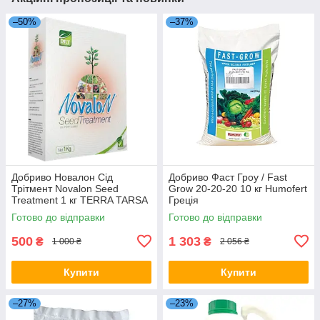
–50%
–37%
Добриво Новалон Сід
Добриво Фаст Гроу / Fast
Трітмент Novalon Seed
Grow 20-20-20 10 кг Humofert
Treatment 1 кг TERRA TARSA
Греція
Туреччина
Готово до відправки
Готово до відправки
500
1 303
₴
₴
1 000 ₴
2 056 ₴
Купити
Купити
–27%
–23%