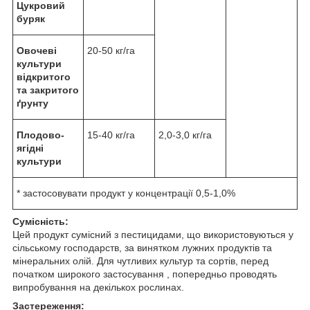
Цукровий
буряк
Овочеві
20-50 кг/га
культури
відкритого
та закритого
ґрунту
Плодово-
15-40 кг/га
2,0-3,0 кг/га
ягідні
культури
* застосовувати продукт у концентрації 0,5-1,0%
С
умісність:
Цей продукт сумісний з пестицидами, що використовуються у
сільському господарств, за винятком лужних продуктів та
мінеральних олій. Для чутливих культур та сортів, перед
початком широкого застосування , попередньо проводять
випробування на декількох рослинах.
Застереження: