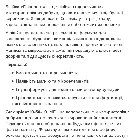
Лінійка «Грінплант» — це лінійка водорозчинних
мікрокристалічних добрив, що виготовляється з відібраної
сировини найвищої якості, без вмісту натрію, хлору,
карбонатів та інших нерозчинних або токсичних речовин.
У лінійці представлено різноманітні формули для
задоволення будь-яких вимог сільського господарства на
різних фенологічних етапах. Більшість продуктів збагачені
магнієм та мікроелементами, які покращують властивості
добрив та підвищують їх ефективність.
Переваги:
Висока чистота та розчинність
Наявність магнію та мікроелементів
Гнучкі формули для кожної фази розвитку культури .
Грінплант можна використовувати як для фертигації,
так і листового живлення.
Greenplant10-50-
10+ME - це водорозчинне мікрокристалічне
добриво, що виготовляється із сировини найвищої якості.
Підходить для потреб рослин на будь-яких фенологічних
фазах розвитку. Формулу з високим вмістом фосфору
рекомендується застосовувати на початкових етапах росту і