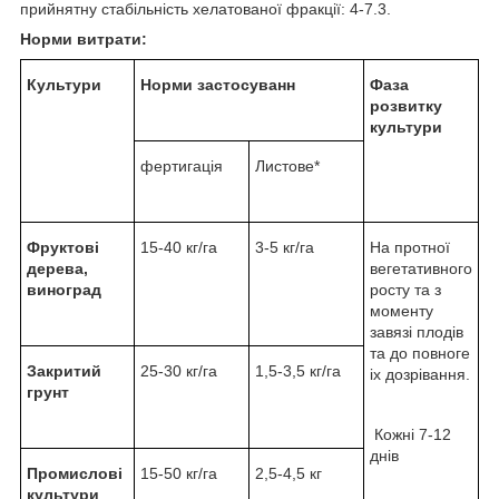
прийнятну стабільність хелатованої фракції: 4-7.3.
Норми витрати
:
К
ультури
Н
орми застосуванн
Ф
аза
розвитку
культури
фертигація
Листове*
Фруктові
15-40 кг/га
3-5 кг/га
На протної
дерева,
вегетативного
виноград
росту та з
моменту
завязі плодів
та до повногe
З
акритий
25-30 кг/га
1,5-3,5 кг/га
iх дозрівання.
грунт
Кожні 7-12
днів
П
ромислові
15-50 кг/га
2,5-4,5 кг
культури