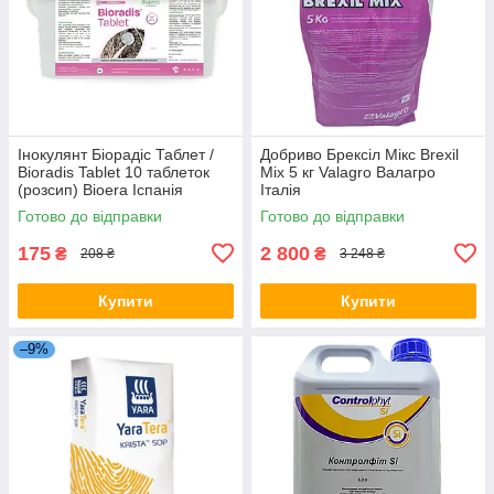
Інокулянт Біорадіс Таблет /
Добриво Брексіл Мікс Brexil
Bioradis Tablet 10 таблеток
Mix 5 кг Valagro Валагро
(розсип) Bioera Іспанія
Італія
Готово до відправки
Готово до відправки
175
2 800
₴
₴
208 ₴
3 248 ₴
Купити
Купити
–9%