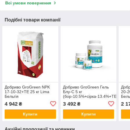
Всі умови повернення
Подібні товари компанії
Добриво GroGreen NPK
Добриво GroGreen Гель
Доб
17-10-32+TE 25 кг Lima
Блу-С 5 кг
20-2
Бельгія
(бор-10.5%+сірка-13.4%+ТE)
Бель
Lima Бельгія
4 942
3 492
2 1
₴
₴
Купити
Купити
Акційні пропозиції та новинки