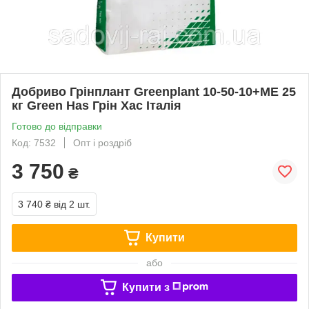
Добриво Грінплант Greenplant 10-50-10+ME 25
кг Green Has Грін Хас Італія
Готово до відправки
Код: 7532
Опт і роздріб
3 750
₴
3 740 ₴
від 2 шт.
Купити
або
Купити з