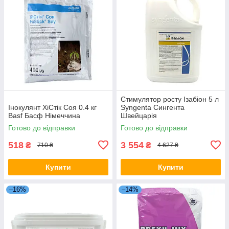
Стимулятор росту Ізабіон 5 л
Інокулянт ХіСтік Соя 0.4 кг
Syngenta Сингента
Basf Басф Німеччина
Швейцарія
Готово до відправки
Готово до відправки
518
3 554
₴
₴
710 ₴
4 627 ₴
Купити
Купити
–16%
–14%