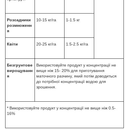
Розсадники
10-15 кг/га
1-1.5 кг
розмноженн
я
Квіти
20-25 кг/га
1.5-2.5 кг/га
Безгрунтове
Використовуйте продукт у концентрації не
вирощуванн
вище ніж 15- 20% для приготування
я
маточного разчину, який потім доводиться
до потрібної концентрації водою для
зрошення.
* Використовуйте продукт у концентрації не вище ніж 0.5-
16%