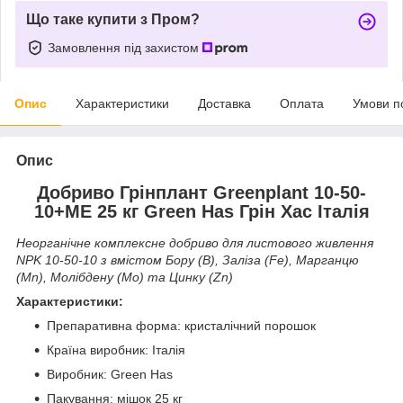
Що таке купити з Пром?
Замовлення під захистом
Опис
Характеристики
Доставка
Оплата
Умови п
Опис
Добриво Грінплант Greenplant 10-50-
10+ME 25 кг Green Has Грін Хас Італія
Неорганічне комплексне добриво для листового живлення
NPK 10-50-10 з вмістом Бору (В), Заліза (Fe), Марганцю
(Мn), Молібдену (Мо) та Цинку (Zn)
Характеристики:
Препаративна форма: кристалічний порошок
Країна виробник: Італія
Виробник: Green Has
Пакування: мішок 25 кг