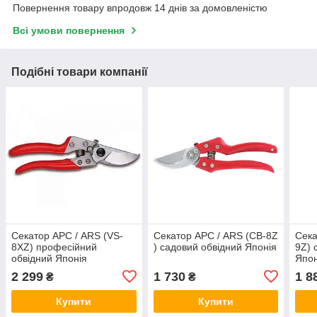
Повернення товару впродовж 14 днів за домовленістю
Всі умови повернення
Подібні товари компанії
Секатор АРС / ARS (VS-
Секатор АРС / ARS (CB-8Z
Сека
8XZ) професійний
) садовий обвідний Японія
9Z) 
обвідний Японія
Япон
2 299
1 730
1 8
₴
₴
Купити
Купити