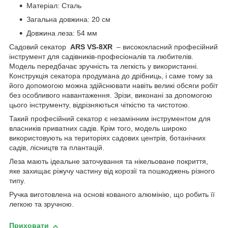
Матеріал: Сталь
Загальна довжина: 20 см
Довжина леза: 54 мм
Садовий секатор
ARS VS-8XR
– висококласний професійний
інструмент для садівників-професіоналів та любителів.
Модель передбачає зручність та легкість у використанні.
Конструкція секатора продумана до дрібниць, і саме тому за
його допомогою можна здійснювати навіть великі обсяги робіт
без особливого навантаження. Зрізи, виконані за допомогою
цього інструменту, відрізняються чіткістю та чистотою.
Такий професійний секатор є незамінним інструментом для
власників приватних садів. Крім того, модель широко
використовують на територіях садових центрів, ботанічних
садів, лісництв та плантацій.
Леза мають ідеальне заточування та нікельоване покриття,
яке захищає ріжучу частину від корозії та пошкоджень різного
типу.
Ручка виготовлена ​​на основі кованого алюмінію, що робить її
легкою та зручною.
Приховати