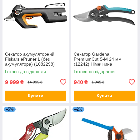
Секатор акумуляторний
Секатор Gardena
Fiskars ePruner L (без
PremiumCut S-M 24 мм
акумулятора) (1082298)
(12242) Німеччина
Фінляндія
Готово до відправки
Готово до відправки
9 999
940
₴
₴
14 999 ₴
1 045 ₴
Купити
Купити
–5%
–2%