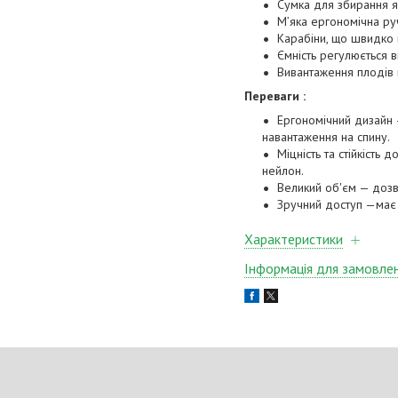
Сумка для збирання я
М’яка ергономічна руч
Карабіни, що швидко 
Ємність регулюється в
Вивантаження плодів 
Переваги :
Ергономічний дизайн 
навантаження на спину.
Міцність та стійкість
нейлон.
Великий об'єм — дозво
Зручний доступ —має 
Характеристики
Інформація для замовле