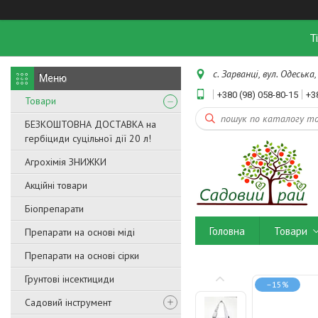
Т
с. Зарванці, вул. Одеська,
+380 (98) 058-80-15
+3
Товари
БЕЗКОШТОВНА ДОСТАВКА на
гербіциди суцільної дії 20 л!
Агрохімія ЗНИЖКИ
Акційні товари
Біопрепарати
Головна
Товари
Препарати на основі міді
Препарати на основі сірки
Грунтові інсектициди
–15%
Садовий інструмент