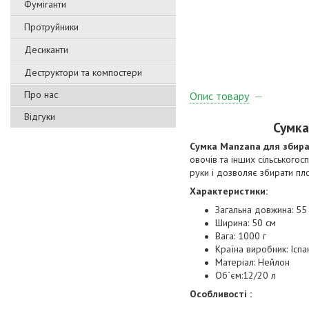
Фуміганти
Протруйники
Десиканти
Деструктори та компостери
Про нас
Опис товару
Відгуки
Сумка
Сумка Manzana для збир
овочів та інших сільськогос
руки і дозволяє збирати пл
Характеристики:
Загальна довжина: 55
Ширина: 50 см
Вага: 1000 г
Країна виробник: Іспа
Матеріал: Нейлон
Об`єм:12/20 л
Особливості :