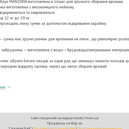
блук MANZANA виготовлена в Іспанії для зручного збирання врожаю.
ка виготовлена ​​з високоміцного нейлону.
відкриваються та закриваються.
ід 12 кг до 20 кг.
проходить знизу сумки за допомогою відкривання карабіну.
— сумка має зручні ремені для кріплення на плечі , що рівномірно розп
 до забруднень — виготовлена з водо- і брудовідштовхувальних матеріалів
ляє зібрати багато плодів за один раз, що зменшує кількість походів до
передню відкриту частину, через що легко збирати врожай
ння
Сайт створений на маркетплейсі
Prom.ua
Продавець на Bigl.ua
"Садовий Рай" |
Поскаржитися на контент
|
Політика конфіденційності