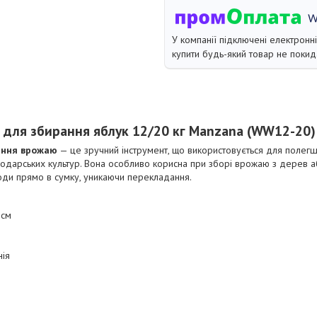
У компанії підключені електронн
купити будь-який товар не покид
 для збирання яблук 12/20 кг Manzana (WW12-20) 
ання врожаю
— це зручний інструмент, що використовується для полегше
подарських культур. Вона особливо корисна при зборі врожаю з дерев або
оди прямо в сумку, уникаючи перекладання.
 cм
нія