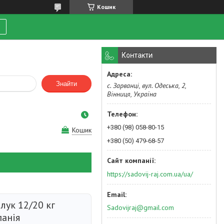
Кошик
Контакти
Знайти
с. Зарванці, вул. Одеська, 2,
Вінниця, Україна
+380 (98) 058-80-15
Кошик
+380 (50) 479-68-57
https://sadovij-raj.com.ua/ua/
лук 12/20 кг
Sadovijraj@gmail.com
панія