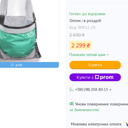
Готово до відправки
Оптом і в роздріб
Код:
WW12-20
2 690 ₴
2 299 ₴
Показати оптові ціни
Купити
25 днів
Купити з
+380 (98) 058-80-15
поверненн
за домовленістю