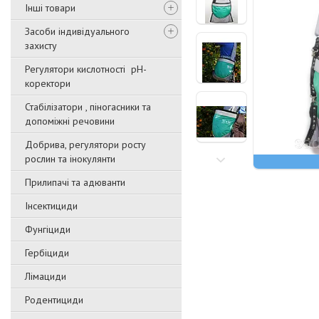
Інші товари
Засоби індивідуального
захисту
Регулятори кислотності pН-
коректори
Стабілізатори , піногасники та
допоміжні речовини
Добрива, регулятори росту
рослин та інокулянти
Прилипачі та адюванти
Інсектициди
Фунгіциди
Гербіциди
Лімациди
Родентициди