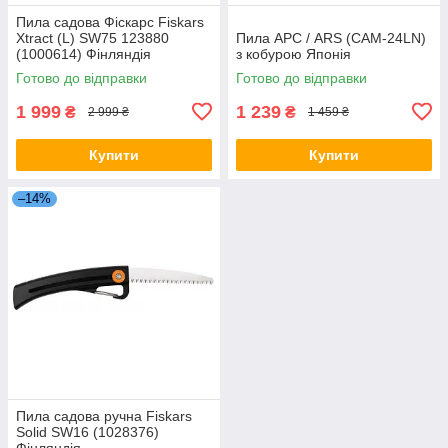
Пила садова Фіскарс Fiskars
Xtract (L) SW75 123880
Пила АРС / ARS (CAM-24LN)
(1000614) Фінляндія
з кобурою Японія
Готово до відправки
Готово до відправки
1 999
1 239
₴
₴
2 999 ₴
1 459 ₴
Купити
Купити
–14%
Пила садова ручна Fiskars
Solid SW16 (1028376)
Фінляндія