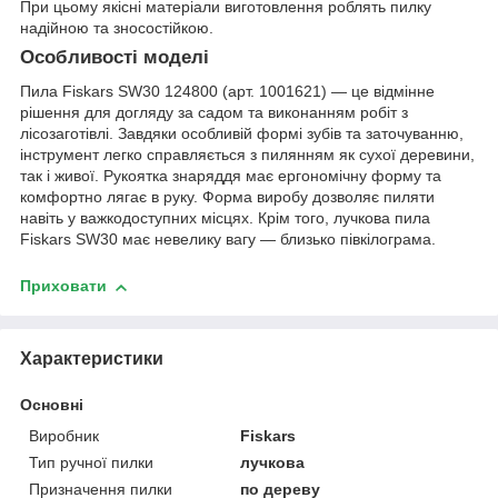
При цьому якісні матеріали виготовлення роблять пилку
надійною та зносостійкою.
Особливості моделі
Пила Fiskars SW30 124800 (арт. 1001621) — це відмінне
рішення для догляду за садом та виконанням робіт з
лісозаготівлі. Завдяки особливій формі зубів та заточуванню,
інструмент легко справляється з пилянням як сухої деревини,
так і живої. Рукоятка знаряддя має ергономічну форму та
комфортно лягає в руку. Форма виробу дозволяє пиляти
навіть у важкодоступних місцях. Крім того, лучкова пила
Fiskars SW30 має невелику вагу — близько півкілограма.
Приховати
Характеристики
Основні
Виробник
Fiskars
Тип ручної пилки
лучкова
Призначення пилки
по дереву