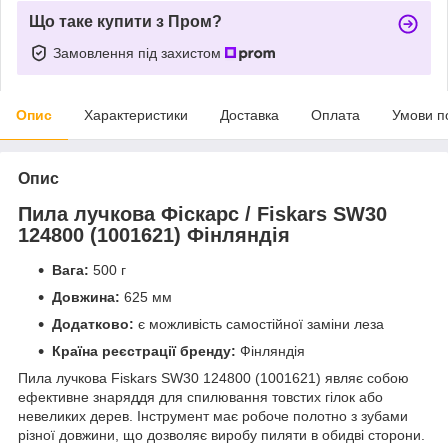
Що таке купити з Пром?
Замовлення під захистом
Опис
Характеристики
Доставка
Оплата
Умови п
Опис
Пила лучкова Фіскарс /
Fiskars
SW
30
124800 (1001621) Фінляндія
Вага:
500 г
Довжина:
625 мм
Додатково:
є можливість самостійної заміни леза
Країна реєстрації бренду:
Фінляндія
Пила лучкова Fiskars SW30 124800 (1001621) являє собою
ефективне знаряддя для спилювання товстих гілок або
невеликих дерев. Інструмент має робоче полотно з зубами
різної довжини, що дозволяє виробу пиляти в обидві сторони.