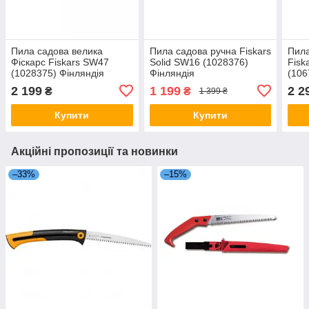
Пила садова велика
Пила садова ручна Fiskars
Пила
Фіскарс Fiskars SW47
Solid SW16 (1028376)
Fisk
(1028375) Фінляндія
Фінляндія
(106
2 199
1 199
2 2
₴
₴
1 399 ₴
Купити
Купити
Акційні пропозиції та новинки
–33%
–15%