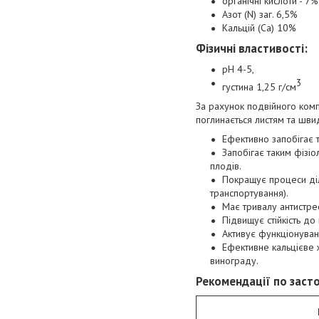
органічні кислоти - 7%
Азот (N) заг. 6,5%
Кальцій (Ca) 10%
Фізичні властивості
:
pH 4-5,
3
густина 1,25 г/см
За рахунок подвійного комп
поглинається листям та шви
Ефективно запобігає 
Запобігає таким фізіо
плодів.
Покращує процеси діле
транспортування).
Має тривалу антистре
Підвищує стійкість до
Активує функціонуван
Ефективне кальцієве 
винограду.
Рекомендації по заст