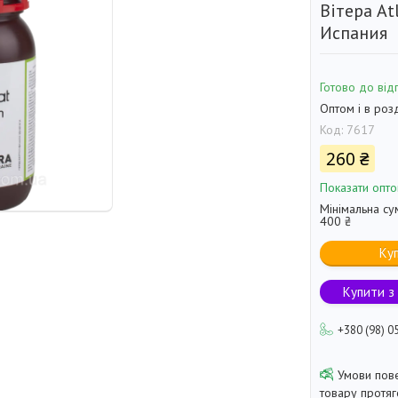
Вітера Atl
Испания
Готово до від
Оптом і в роз
Код:
7617
260 ₴
Показати опто
Мінімальна су
400 ₴
Ку
Купити з
+380 (98) 0
товару протя