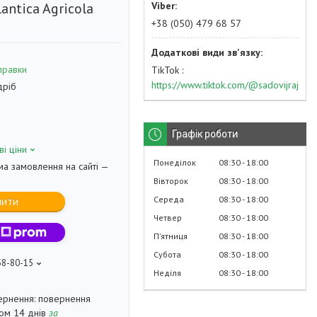
antica Agricola
+38 (050) 479 68 57
правки
TikTok
https://www.tiktok.com/@sadovijraj
дріб
Графік роботи
ві ціни
Понеділок
08:30
18:00
ма замовлення на сайті —
Вівторок
08:30
18:00
Середа
08:30
18:00
пити
Четвер
08:30
18:00
Пʼятниця
08:30
18:00
Субота
08:30
18:00
58-80-15
Неділя
08:30
18:00
повернення
гом 14 днів
за