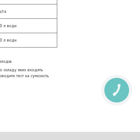
л/га
0 л води
0 л води
плодів.
о складу яких входять
водити тест на сумісність
КНОПКА
ЗВ'ЯЗКУ