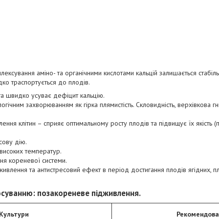
лексування аміно- та органічними кислотами кальцій залишається стабіл
дко траспортується до плодів.
та швидко усуває дефіцит кальцію.
логічним захворюванням як гірка плямистість. Скловидність, верхівкова гн
ння клітин – сприяє оптимальному росту плодів та підвищує їх якість (
сову дію.
 високих температур.
ня кореневої системи.
живлення та антистресовий ефект в період достигання плодів ягідних, п
осуванню:
позакореневе підживлення.
Культури
Рекомендова