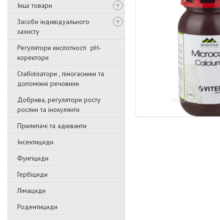
Інші товари
Засоби індивідуального
захисту
Регулятори кислотності pН-
коректори
Стабілізатори , піногасники та
допоміжні речовини
Добрива, регулятори росту
рослин та інокулянти
Прилипачі та адюванти
Інсектициди
Фунгіциди
Гербіциди
Лімациди
Родентициди