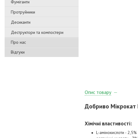
Фуміганти
Протруйники
Десиканти
Деструктори та компостери
Про нас
Відгуки
Опис товару
Добриво Мікрокат Ка
Хімічні властивості
:
L-амінокислоти - 2,5%