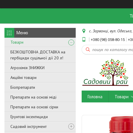
Т
с. Зарванці, вул. Одеська,
+380 (98) 058-80-15
+3
Товари
БЕЗКОШТОВНА ДОСТАВКА на
гербіциди суцільної дії 20 л!
Агрохімія ЗНИЖКИ
Акційні товари
Біопрепарати
Головна
Товари
Препарати на основі міді
Препарати на основі сірки
Грунтові інсектициди
Садовий інструмент