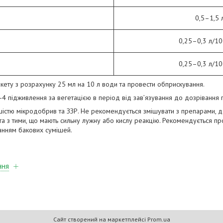
0,5–1,5 
0,25–0,3 л/10
0,25–0,3 л/10
акету з розрахунку 25 мл на 10 л води та провести обприскування.
4 підживлення за вегетацією в період від зав’язування до дозрівання 
шістю мікродобрив та ЗЗР. Не рекомендується змішувати з препарами, д
, та з тими, що мають сильну лужну або кислу реакцію. Рекомендується про
анням бакових сумішей.
ння
Сайт створений на маркетплейсі
Prom.ua