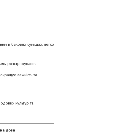
ьним в бакових сумішах, легко
иль, розстріскування
покращує лежність та
лодових культур та
на доза