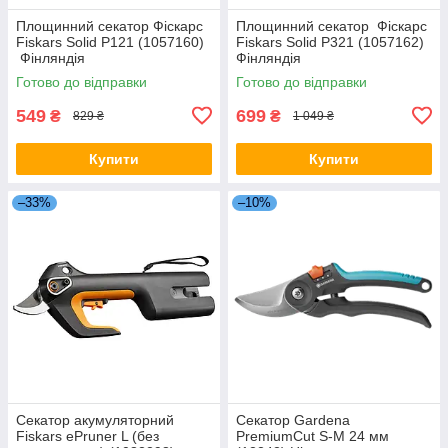
Площинний секатор Фіскарс
Площинний секатор Фіскарс
Fiskars Solid P121 (1057160)
Fiskars Solid P321 (1057162)
Фінляндія
Фінляндія
Готово до відправки
Готово до відправки
549
699
₴
₴
829 ₴
1 049 ₴
Купити
Купити
–33%
–10%
Секатор акумуляторний
Секатор Gardena
Fiskars ePruner L (без
PremiumCut S-M 24 мм