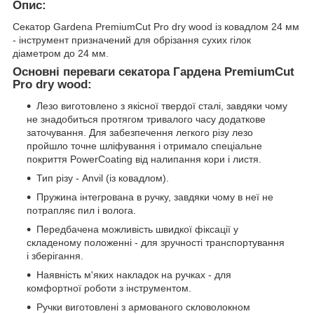
Опис:
Секатор Gardena PremiumCut Pro dry wood із ковадлом 24 мм
- інструмент призначений для обрізання сухих гілок
діаметром до 24 мм.
Основні переваги секатора Гардена PremiumCut
Pro dry wood:
Лезо виготовлено з якісної твердої сталі, завдяки чому
не знадобиться протягом тривалого часу додаткове
заточування. Для забезпечення легкого різу лезо
пройшло точне шліфування і отримало спеціальне
покриття PowerCoating від налипання кори і листя.
Тип різу - Anvil (із ковадлом).
Пружина інтегрована в ручку, завдяки чому в неї не
потрапляє пил і волога.
Передбачена можливість швидкої фіксації у
складеному положенні - для зручності транспортування
і зберігання.
Наявність м'яких накладок на ручках - для
комфортної роботи з інструментом.
Ручки виготовлені з армованого скловолокном