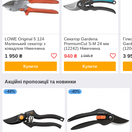
LOWE Original 5.124
Секатор Gardena
Гілк
Маленький секатор з
PremiumCut S-M 24 мм
Gard
ковадлом Німеччина
(12242) Німеччина
(120
1 950
940
3 9
₴
₴
1 045 ₴
Купити
Купити
Акційні пропозиції та новинки
–44%
–40%