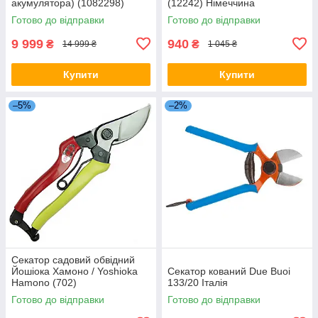
акумулятора) (1082298)
(12242) Німеччина
Фінляндія
Готово до відправки
Готово до відправки
9 999
940
₴
₴
14 999 ₴
1 045 ₴
Купити
Купити
–5%
–2%
Секатор садовий обвідний
Йошіока Хамоно / Yoshioka
Секатор кований Due Buoi
Hamono (702)
133/20 Італія
Готово до відправки
Готово до відправки