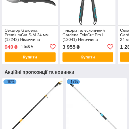
Секатор Gardena
Гілкоріз телескопічний
Сека
PremiumCut S-M 24 мм
Gardena TeleCut Pro L
Gard
(12242) Німеччина
(12041) Німеччина
24 м
940
3 955
1 2
₴
₴
1 045 ₴
Купити
Купити
Акційні пропозиції та новинки
–19%
–17%