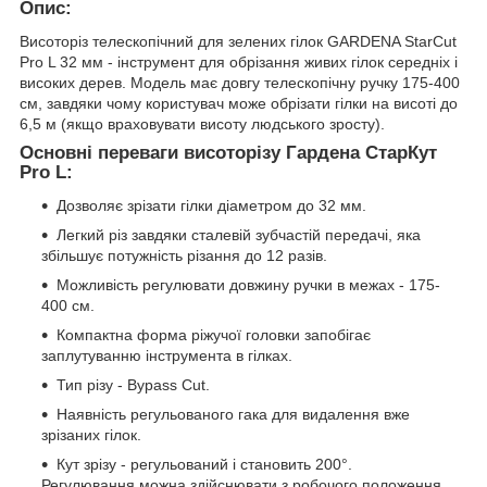
Опис:
Висоторіз телескопічний для зелених гілок GARDENA StarCut
Pro L 32 мм - інструмент для обрізання живих гілок середніх і
високих дерев. Модель має довгу телескопічну ручку 175-400
см, завдяки чому користувач може обрізати гілки на висоті до
6,5 м (якщо враховувати висоту людського зросту).
Основні переваги висоторізу Гардена СтарКут
Pro L:
Дозволяє зрізати гілки діаметром до 32 мм.
Легкий різ завдяки сталевій зубчастій передачі, яка
збільшує потужність різання до 12 разів.
Можливість регулювати довжину ручки в межах - 175-
400 см.
Компактна форма ріжучої головки запобігає
заплутуванню інструмента в гілках.
Тип різу - Bypass Cut.
Наявність регульованого гака для видалення вже
зрізаних гілок.
Кут зрізу - регульований і становить 200°.
Регулювання можна здійснювати з робочого положення.