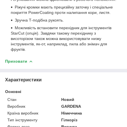
Ріжучі кромки мають прецизійну заточку і спеціальне
покриття PowerCoating проти налипання кори, листя.
Зручна Т-подібна рукоять.
Можливість встановити перехідник для інструментів
StarCut (опція). Завдяки такому перехіднику з
висоторізом також можна використовувати низку
інструментів, як-от, наприклад, пила або знімач для
фруктів.
Приховати
Характеристики
Основні
Стан
Новий
Виробник
GARDENA
Країна виробник
Німеччина
Тип інструменту
Гілкоріз
Форма леза
Вигнута