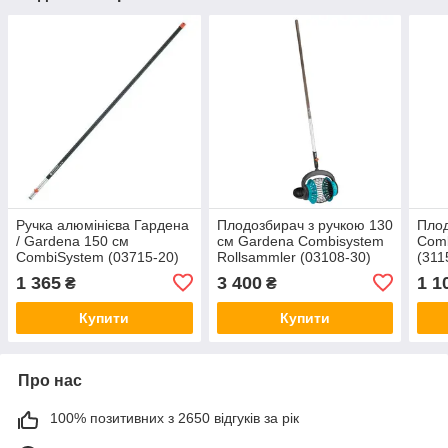
Ручка алюмінієва Гардена
Плодозбирач з ручкою 130
Плод
/ Gardena 150 см
см Gardena Combisystem
Comb
CombiSystem (03715-20)
Rollsammler (03108-30)
(311
Німеччина
Німеччина
1 365
3 400
1 1
₴
₴
Купити
Купити
Про нас
100% позитивних з 2650 відгуків за рік