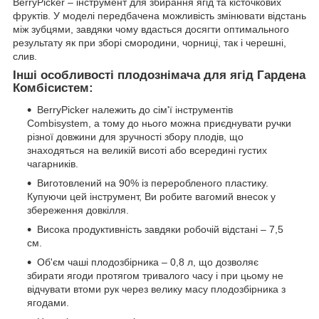
BerryPicker – інструмент для збирання ягід та кісточкових
фруктів. У моделі передбачена можливість змінювати відстань
між зубцями, завдяки чому вдасться досягти оптимального
результату як при зборі смородини, чорниці, так і черешні,
слив.
Інші особливості плодознімача для ягід Гардена
Комбісистем:
BerryPicker належить до сім'ї інструментів
Combisystem, а тому до нього можна приєднувати ручки
різної довжини для зручності збору плодів, що
знаходяться на великій висоті або всередині густих
чагарників.
Виготовлений на 90% із переробленого пластику.
Купуючи цей інструмент, Ви робите вагомий внесок у
збереження довкілля.
Висока продуктивність завдяки робочій відстані – 7,5
см.
Об'єм чаші плодозбірника – 0,8 л, що дозволяє
збирати ягоди протягом тривалого часу і при цьому не
відчувати втоми рук через велику масу плодозбірника з
ягодами.