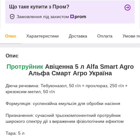
Що таке купити з Пром?
Замовлення під захистом
Опис
Характеристики
Доставка
Оплата
Умови п
Опис
Протруйник
Авіценна 5 л Alfa Smart Agro
Альфа Смарт Агро Україна
Діюча речовина: Тебуконазол, 50 г/л + прохлораз, 250 г/л +
крезоксим-метил, 50 г/л
Формуляція: суспензійна емульсія для обробки насіння
Призначення: сучасний трьохкомпонентний протруйник
широкого спектру дії з вираженим фізіологічним ефектом
Тара: 5 л