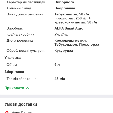
Характер дії пестициду
Виборчого
Хімічний склад
Неорганічні
Вміст діючої речовини
Тебуконазол, 50 г/л +
прохлораз, 250 г/л +
крезоксим-метил, 50 г/л
Виробник
ALFA Smart Agro
Країна виробник
Україна
Діюча речовина
Крезоксим-метил,
Тебуконазол, Прохлораз
Оброблювані культури.
Кукурудза
Упаковка
Об`єм
5 л
Зберігання
Термін зберігання
48 міс
Приховати
Умови доставки
Нова Пошта