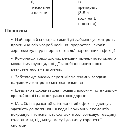
ті,
ю
пліснявінн
препарату
я насіння
(3-5 л
води на 1
т насіння)
Переваги
Найширший спектр захисної дії забезпечує контроль
практично всіх хвороб насіння, проростків і сходів
зернових культур і перших "хвиль" аерогенних інфекцій.
Комбінація трьох діючих речовин принципово різного
механізму фунгіцидної дії запобігає виникненню
резистентності у патогенів.
Забезпечує високу перезимівлю озимих завдяки
надійному контролю снігової плісняви.
Ідеально підходить для посівів з високим потенціалом
врожайності і насінницьких господарств.
Має білі виражений фізіологічний ефект: підвищує
здатність до поглинання води і поживних елементів,
покращує інтенсивність фотосинтезу, збільшує товщину
колеоптиля, підвищує масу і довжину кореневої
системи.