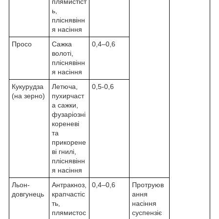
плямистіст
ь,
пліснявінн
я насіння
Просо
Сажка
0,4–0,6
волоті,
пліснявінн
я насіння
Кукурудза
Летюча,
0,5-0,6
(на зерно)
пухирчаст
а сажки,
фузаріозні
кореневі
та
прикорене
ві гнилі,
пліснявінн
я насіння
Льон-
Антракноз,
0,4–0,6
Протруюв
довгунець
крапчастіс
ання
ть,
насіння
плямистос
суспензіє