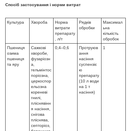
Спосіб застосування і норми витрат
Культура
Хвороба
Норма
Рядків
Максимал
витрати
обробки
ьна
препарату
кількість
, л/т
обробок
Пшениця
Сажкові
0,4–0,6
Протруюв
1
озима
хвороби,
ання
пшениця
фузаріозн
насіння
та яру
а,
суспензіє
гельмінтос
ю
поріозна,
препарату
церкоспор
(10 л води
ельозна
на 1 т
кореневі
насіння)
гнилі,
пліснявінн
я насіння,
снігова
пліснява,
септоріоз,
борошнис