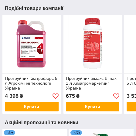
Подібні товари компанії
Протруйник Кватрофорс 5
Протруйник Бімакс Bimax
Прот
л Агрохімічні технології
1 л Хімагромаркетинг
5 л 
Україна
Україна
4 398
675
3 5
₴
₴
Купити
Купити
Акційні пропозиції та новинки
–8%
–6%