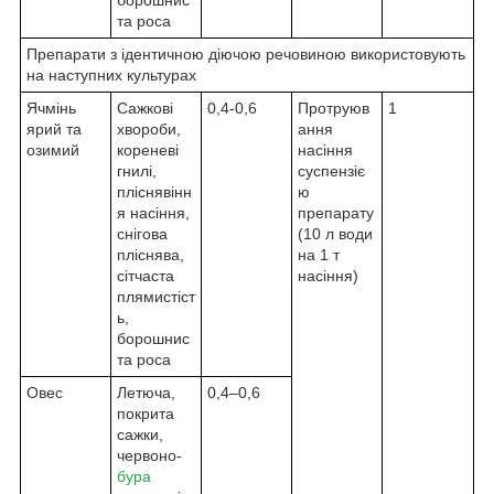
та роса
Препарати з ідентичною діючою речовиною використовують
на наступних культурах
Ячмінь
Сажкові
0,4-0,6
Протруюв
1
ярий та
хвороби,
ання
озимий
кореневі
насіння
гнилі,
суспензіє
пліснявінн
ю
я насіння,
препарату
снігова
(10 л води
пліснява,
на 1 т
сітчаста
насіння)
плямистіст
ь,
борошнис
та роса
Овес
Летюча,
0,4–0,6
покрита
сажки,
червоно-
бура