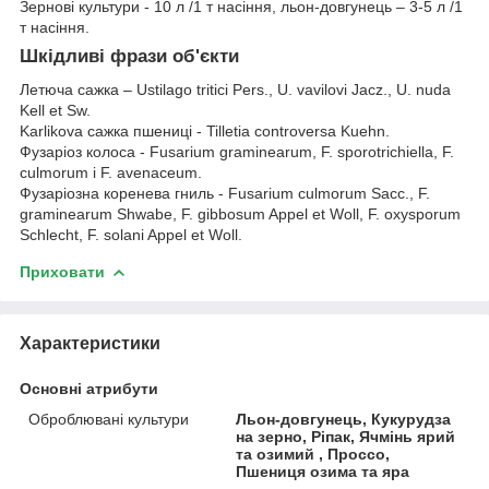
Зернові культури - 10 л /1 т насіння, льон-довгунець – 3-5 л /1
т насіння.
Шкідливі фрази об'єкти
Летюча сажка – Ustilago tritici Pers., U. vavilovi Jacz., U. nuda
Kell et Sw.
Karlikova сажка пшениці - Tilletia controversa Kuehn.
Фузаріоз колоса - Fusarium graminearum, F. sporotrichiella, F.
culmorum і F. avenaceum.
Фузаріозна коренева гниль - Fusarium culmorum Sacc., F.
graminearum Shwabe, F. gibbosum Appel et Woll, F. oxysporum
Schlecht, F. solani Appel et Woll.
Приховати
Характеристики
Основні атрибути
Оброблювані культури
Льон-довгунець, Кукурудза
на зерно, Ріпак, Ячмінь ярий
та озимий , Проссо,
Пшениця озима та яра