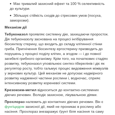
Має тривалий захисний ефект та 100 % селективність
до культури.
Збільшує стійкість сходів до стресових умов (посуха,
заморозки).
Механізм дії
Тебуконазол
проявляє системну дію, захищаючи проросток.
Дія тебуконазолу заснована на процесі інгібірування
біосинтезу стерину, що входить до складу клітинної стінки
гриба. Пригнічення біосинтезу ергостерину призводить до
порушень у процесі поділу клітин, а згодом — і до повної
загибелі грибного організму. Крім того, на початкових стадіях
розвитку, тебуконазол уповільнює синтез гіберелінів і діє як
регулятор росту, тобто гальмує процес видовження міжвузлів
у зернових культур. Цей механізм не допускає надмірного
розвитку надземної частини рослини і, водночас, сприяє
інтенсивному розвитку кореневої системи.
Крезоксим-метил
відноситься до контактно-системних
діючих речовин. Володіє захисною, лікувальною діями.
Прохлораз
належить до контактних діючих речовин. Він є
фунгіцидом
захисної дії, який не проникає в рослину або
насіння. Прохлораз знезаражує ґрунт біля насіння та саму