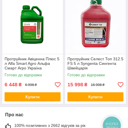
Протруйник Авіценна Плюс 5
Протруйник Селест Топ 312.5
л Alfa Smart Agro Альфа
FS 5 л Syngenta Сингента
Смарт Агро Україна
Швейцарія
Готово до відправки
Готово до відправки
6 448
15 998
₴
₴
6 998 ₴
16 998 ₴
Купити
Купити
Про нас
100% позитивних з 2662 відгуків за рік
КНОПКА
ЗВ'ЯЗКУ