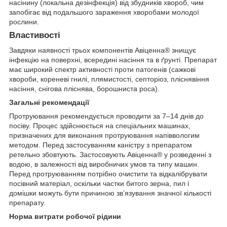
насінину (локальна дезінфекція) від збудників хвороб, чим
запобігає від подальшого зараження хворобами молодої
рослини.
Властивості
Завдяки наявності трьох компонентів Авіценна
®
знищує
інфекцію на поверхні, всередині насіння та в ґрунті. Препарат
має широкий спектр активності проти патогенів (сажкові
хвороби, кореневі гнилі, плямистості, септоріоз, пліснявіння
насіння, снігова пліснява, борошниста роса).
Загальні рекомендації
Протруювання рекомендується проводити за 7–14 днів до
посіву. Процес здійснюється на спеціальних машинах,
призначених для виконання протруювання напіввологим
методом. Перед застосуванням каністру з препаратом
ретельно збовтують. Застосовують Авіценна
®
у розведенні з
водою, в залежності від виробничих умов та типу машин.
Перед протруюванням потрібно очистити та відкалібрувати
посівний матеріал, оскільки частки битого зерна, пил і
домішки можуть бути причиною зв’язування значної кількості
препарату.
Норма витрати робочої рідини