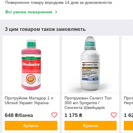
Повернення товару впродовж 14 днів за домовленістю
Всі умови повернення
З цим товаром також замовляють
Протруйник Матадор 1 л
Протруювач Селест Топ
Прот
Ukravit Укравіт Україна
300 мл Syngenta /
Нерт
Сингента Швейцарія
648
1 175
1 6
₴/банка
₴
Купити
Купити