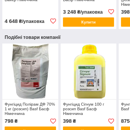
Німе
3 248
398
₴/упаковка
4 648
₴/упаковка
Купити
Подібні товари компанії
Фунгіцид Полірам ДФ 70%
Фунгіцид Сігнум 100 г
Фунг
1 кг (розсип) Basf Басф
розсип Basf Басф
Basf
Німеччина
Німеччина
798
398
875
₴
₴