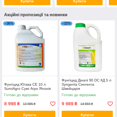
Купити
Купити
Акційні пропозиції та новинки
–36%
–32%
Фунгіцид Діналі 90 DC КД 5 л
Фунгіцид Ютака СЕ 10 л
Syngenta Сингента
SumiAgro Сумі Агро Японія
Швейцарія
Готово до відправки
Готово до відправки
8 998
9 989
₴
₴
13 985 ₴
14 659 ₴
Купити
Купити