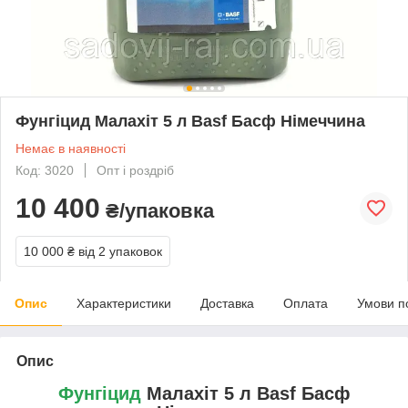
Фунгіцид Малахіт 5 л Basf Басф Німеччина
Немає в наявності
Код: 3020
Опт і роздріб
10 400
₴/упаковка
10 000 ₴
від 2 упаковок
Опис
Характеристики
Доставка
Оплата
Умови п
Опис
Фунгіцид
Малахіт 5 л Basf Басф