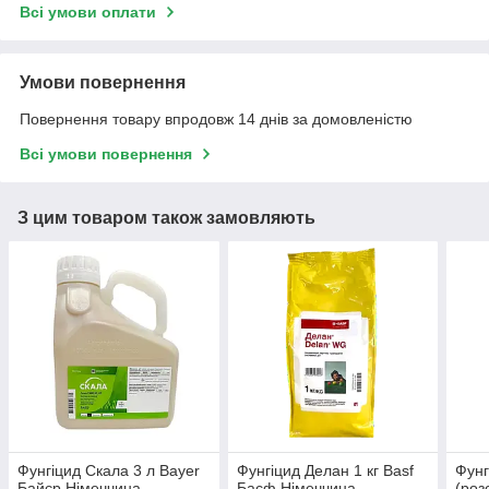
Всі умови оплати
Умови повернення
Повернення товару впродовж 14 днів за домовленістю
Всі умови повернення
З цим товаром також замовляють
Фунгіцид Скала 3 л Bayer
Фунгіцид Делан 1 кг Basf
Фунг
Байєр Німеччина
Басф Німеччина
(роз