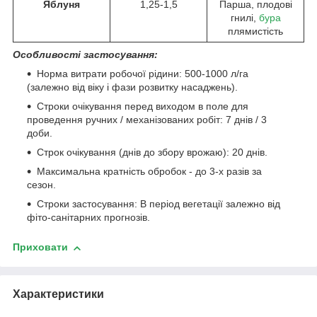
Яблуня
1,25-1,5
Парша, плодові
гнилі,
бура
плямистість
Особливості застосування:
Норма витрати робочої рідини: 500-1000 л/га
(залежно від віку і фази розвитку насаджень).
Строки очікування перед виходом в поле для
проведення ручних / механізованих робіт: 7 днів / 3
доби.
Строк очікування (днів до збору врожаю): 20 днів.
Максимальна кратність обробок - до 3-х разів за
сезон.
Строки застосування: В період вегетації залежно від
фіто-санітарних прогнозів.
Приховати
Характеристики