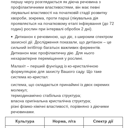
першу чергу розглядається як діюча речовина з
профілактичними властивостями, він має певні
лікувальні властивості на початковій стадії розвитку
хвороби, зокрема, проти парші (лікувальна дія
проявляється на початковому етапі інфікування (до 72
годин) рослин при інтервалі обробок 2 дні).
Дитианон є речовиною, що діє, з широким спектром
захисної дії. Дослідження показали, що дитіанон – це
сильний інгібітор багатьох важливих ферментів.
Дитианон має профілактичну дію. Для нього
нехарактерне переміщення у рослині.
Малахіт – перший фунгіцид із ко-кристалічною
формуляцією для захисту Вашого саду. Що таке
система ко-кристал:
система, що складається принаймні із двох окремих
молекул;
термодинамічно стабільна структура;
власна оригінальна кристалічна структура;
різні фізико-хімічні властивості, порівняно з діючими
речовинами.
Культура
Норма, л/га
Спектр дії