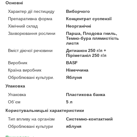
Основні
Характер дії пестициду
Виборчого
Препаративна форма
Концентрат суспензії
Хімічний склад
Неорганічні
Захворювання рослини
Парша, Плодова гниль,
Темно-бура плямистість
листя
Вміст діючої речовини
Дитианон 250 г/л +
Піріметаніл 250 г/л
Виробник
BASF
Країна виробник
Німеччина
Оброблювані культури.
Яблуня
Упаковка
Упаковка
Пластикова банка
Об`єм
5 л
Користувальницькі характеристики
Тип впливу на організм
Системно-контактний
Оброблювані культури
яблуня