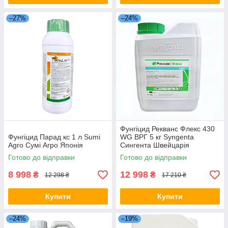
–27%
–24%
Фунгіцид Рекванс Флекс 430
Фунгіцид Парад кс 1 л Sumi
WG ВРГ 5 кг Syngenta
Agro Сумі Агро Японія
Сингента Швейцарія
Готово до відправки
Готово до відправки
8 998
12 998
₴
₴
12 298 ₴
17 210 ₴
Купити
Купити
–24%
–19%