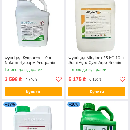
Фунгіцид Купроксат 10 л
Фунгіцид Мілдікат 25 КС 10 л
Nufarm Нуфарм Австралія
Sumi Agro Сумі Агро Японія
Готово до відправки
Готово до відправки
3 598
5 175
₴
₴
4 746 ₴
6 410 ₴
Купити
Купити
–19%
–16%