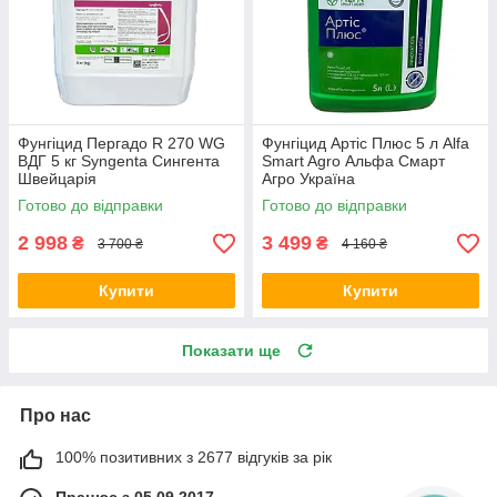
Фунгіцид Пергадо R 270 WG
Фунгіцид Артіс Плюс 5 л Alfa
ВДГ 5 кг Syngenta Сингента
Smart Agro Альфа Смарт
Швейцарія
Агро Україна
Готово до відправки
Готово до відправки
2 998
3 499
₴
₴
3 700 ₴
4 160 ₴
Купити
Купити
Показати ще
Про нас
100% позитивних з 2677 відгуків за рік