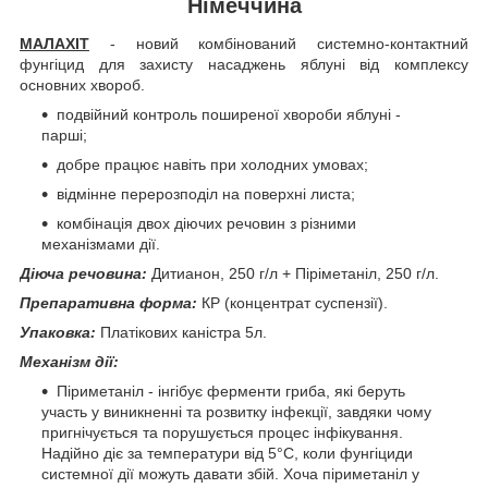
Німеччина
МАЛАХІТ
- новий комбінований системно-контактний
фунгіцид для захисту насаджень яблуні від комплексу
основних хвороб.
подвійний контроль поширеної хвороби яблуні -
парші;
добре працює навіть при холодних умовах;
відмінне перерозподіл на поверхні листа;
комбінація двох діючих речовин з різними
механізмами дії.
Діюча речовина:
Дитианон, 250 г/л + Піріметаніл, 250 г/л.
Препаративна форма:
КР (концентрат суспензії).
Упаковка:
Платікових каністра 5л.
Механізм дії:
Піриметаніл - інгібує ферменти гриба, які беруть
участь у виникненні та розвитку інфекції, завдяки чому
пригнічується та порушується процес інфікування.
Надійно діє за температури від 5°С, коли фунгіциди
системної дії можуть давати збій. Хоча піриметаніл у